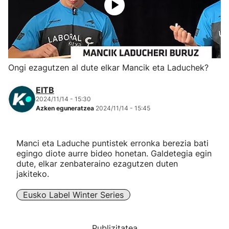
Herri-kirolak
Eskubaloia
Ongi ezagutzen al dute elkar Mancik eta Laduchek?
Kirolak 360
EITB
2024/11/14 - 15:30
Atletismoa
Azken eguneratzea
2024/11/14 - 15:45
Mendi-lasterketak
Manci eta Laduche puntistek erronka berezia bati
egingo diote aurre bideo honetan. Galdetegia egin
Kirol gehiago
dute, elkar zenbateraino ezagutzen duten
jakiteko.
"Helmuga"
Eusko Label Winter Series
Publizitatea