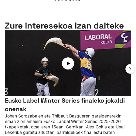
Zure interesekoa izan daiteke
Eusko Label Winter Series finaleko jokaldi
onenak
Johan Sorozabalen eta Thibault Basqueren garaipenarekin
eman zion amaiera Eusko Lanbel Winter Series 2025-2026
txapelketak, otsailaren 15ean, Gernikan. Alex Goitia eta Unai
Lekerika garaitu zituzten iparraldekoek final estu baten