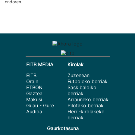
ondoren.
EITB MEDIA
Kirolak
EITB
Zuzenean
Orain
Futboleko berriak
ETBON
Saskibaloiko
Gaztea
berriak
Makusi
Arrauneko berriak
Guau - Gure
Pilotako berriak
Audioa
Herri-kirolakeko
berriak
Gaurkotasuna