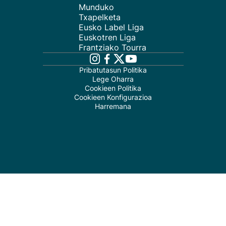
Munduko
Txapelketa
Eusko Label Liga
Euskotren Liga
Frantziako Tourra
Pribatutasun Politika
Lege Oharra
Cookieen Politika
Cookieen Konfigurazioa
Harremana