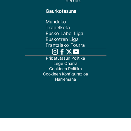
berriak
Gaurkotasuna
Munduko
Txapelketa
Eusko Label Liga
Euskotren Liga
Frantziako Tourra
Pribatutasun Politika
Lege Oharra
Cookieen Politika
Cookieen Konfigurazioa
Harremana