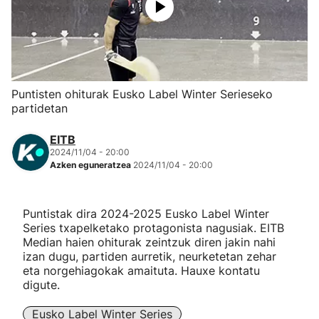
Herri-kirolak
Eskubaloia
Puntisten ohiturak Eusko Label Winter Serieseko
Kirolak 360
partidetan
EITB
Atletismoa
2024/11/04 - 20:00
Azken eguneratzea
2024/11/04 - 20:00
Mendi-lasterketak
Puntistak dira 2024-2025 Eusko Label Winter
Kirol gehiago
Series txapelketako protagonista nagusiak. EITB
Median haien ohiturak zeintzuk diren jakin nahi
"Helmuga"
izan dugu, partiden aurretik, neurketetan zehar
eta norgehiagokak amaituta. Hauxe kontatu
digute.
Eusko Label Winter Series