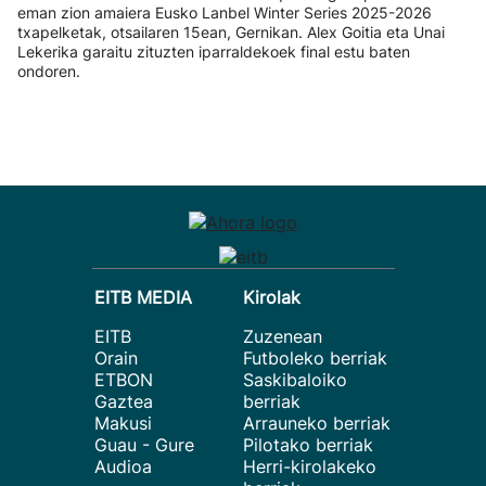
eman zion amaiera Eusko Lanbel Winter Series 2025-2026
txapelketak, otsailaren 15ean, Gernikan. Alex Goitia eta Unai
Lekerika garaitu zituzten iparraldekoek final estu baten
ondoren.
EITB MEDIA
Kirolak
EITB
Zuzenean
Orain
Futboleko berriak
ETBON
Saskibaloiko
Gaztea
berriak
Makusi
Arrauneko berriak
Guau - Gure
Pilotako berriak
Audioa
Herri-kirolakeko