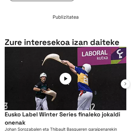
Publizitatea
Zure interesekoa izan daiteke
Eusko Label Winter Series finaleko jokaldi
onenak
Johan Sorozabalen eta Thibault Basqueren garaipenarekin