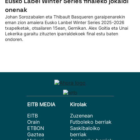
Eusko Label Winter Series finaleko jokaldi
onenak
Johan Sorozabalen eta Thibault Basqueren garaipenarekin
eman zion amaiera Eusko Lanbel Winter Series 2025-2026
txapelketak, otsailaren 15ean, Gernikan. Alex Goitia eta Unai
Lekerika garaitu zituzten iparraldekoek final estu baten
ondoren.
EITB MEDIA
Kirolak
EITB
Zuzenean
Orain
Futboleko berriak
ETBON
Saskibaloiko
Gaztea
berriak