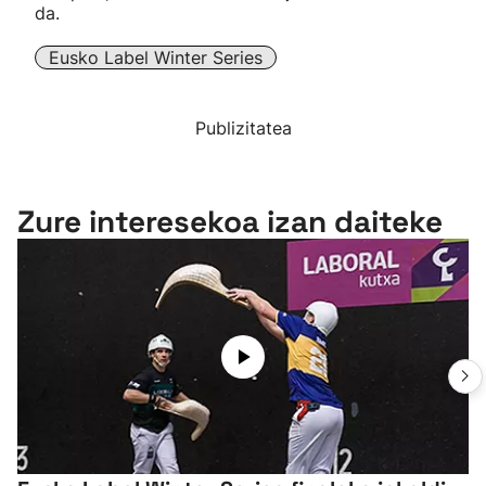
da.
Eusko Label Winter Series
Publizitatea
Zure interesekoa izan daiteke