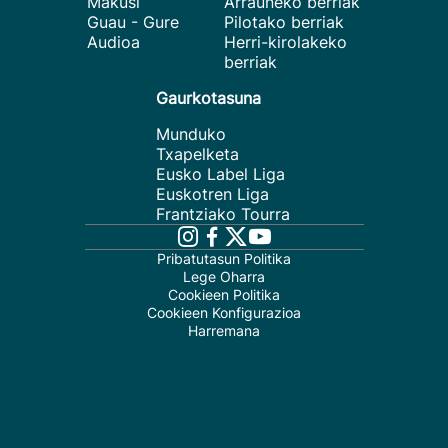
Makusi
Arrauneko berriak
Guau - Gure
Pilotako berriak
Audioa
Herri-kirolakeko
berriak
Gaurkotasuna
Munduko
Txapelketa
Eusko Label Liga
Euskotren Liga
Frantziako Tourra
Pribatutasun Politika
Lege Oharra
Cookieen Politika
Cookieen Konfigurazioa
Harremana