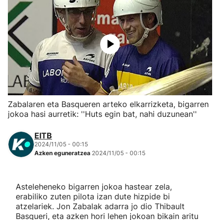
Herri-kirolak
Eskubaloia
Kirolak 360
Atletismoa
Zabalaren eta Basqueren arteko elkarrizketa, bigarren
jokoa hasi aurretik: ''Huts egin bat, nahi duzunean''
Mendi-lasterketak
EITB
2024/11/05 - 00:15
Kirol gehiago
Azken eguneratzea
2024/11/05 - 00:15
"Helmuga"
Asteleheneko bigarren jokoa hastear zela,
erabiliko zuten pilota izan dute hizpide bi
atzelariek. Jon Zabalak adarra jo dio Thibault
Basqueri, eta azken hori lehen jokoan bikain aritu