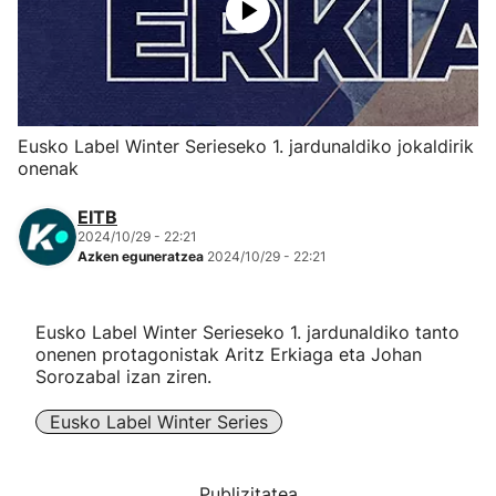
Herri-kirolak
Eskubaloia
Eusko Label Winter Serieseko 1. jardunaldiko jokaldirik
Kirolak 360
onenak
EITB
Atletismoa
2024/10/29 - 22:21
Azken eguneratzea
2024/10/29 - 22:21
Mendi-lasterketak
Eusko Label Winter Serieseko 1. jardunaldiko tanto
Kirol gehiago
onenen protagonistak Aritz Erkiaga eta Johan
Sorozabal izan ziren.
"Helmuga"
Eusko Label Winter Series
Publizitatea