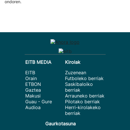
ondoren.
EITB MEDIA
Kirolak
EITB
Zuzenean
Orain
Futboleko berriak
ETBON
Saskibaloiko
Gaztea
berriak
Makusi
Arrauneko berriak
Guau - Gure
Pilotako berriak
Audioa
Herri-kirolakeko
berriak
Gaurkotasuna