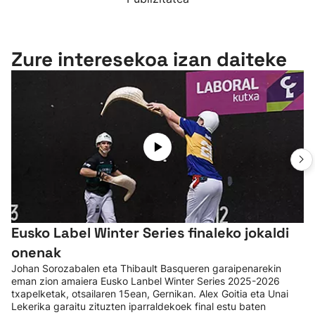
Zure interesekoa izan daiteke
Eusko Label Winter Series finaleko jokaldi
onenak
Johan Sorozabalen eta Thibault Basqueren garaipenarekin
eman zion amaiera Eusko Lanbel Winter Series 2025-2026
txapelketak, otsailaren 15ean, Gernikan. Alex Goitia eta Unai
Lekerika garaitu zituzten iparraldekoek final estu baten