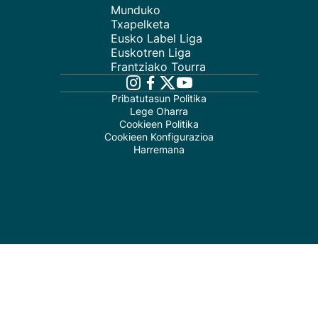
Munduko
Txapelketa
Eusko Label Liga
Euskotren Liga
Frantziako Tourra
Pribatutasun Politika
Lege Oharra
Cookieen Politika
Cookieen Konfigurazioa
Harremana