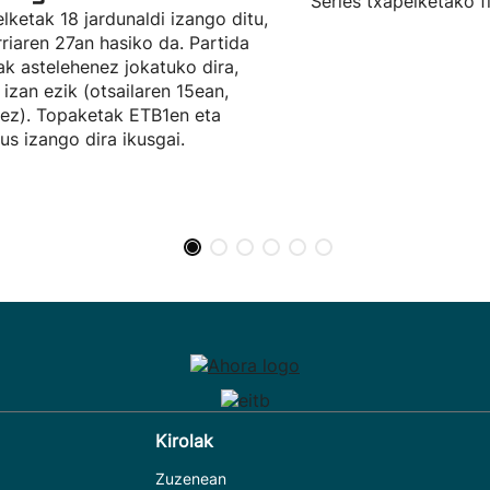
Series txapelketako f
lketak 18 jardunaldi izango ditu,
rriaren 27an hasiko da. Partida
ak astelehenez jokatuko dira,
a izan ezik (otsailaren 15ean,
ez). Topaketak ETB1en eta
eus izango dira ikusgai.
Kirolak
Zuzenean