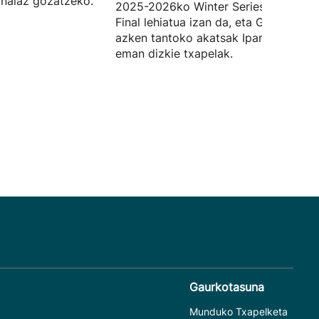
inalaz gozatzeko.
2025-2026ko Winter Series txapelket
Final lehiatua izan da, eta Goitiaren
azken tantoko akatsak Iparraldekoei
eman dizkie txapelak.
Gaurkotasuna
Munduko Txapelketa