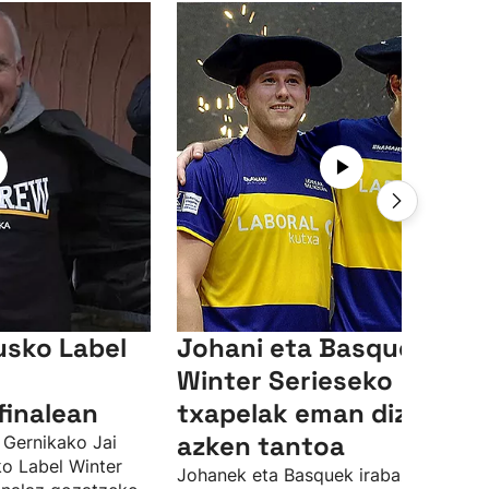
usko Label
Johani eta Basqueri
Winter Serieseko
finalean
txapelak eman dizkien
azken tantoa
 Gernikako Jai
ko Label Winter
Johanek eta Basquek irabazi dute