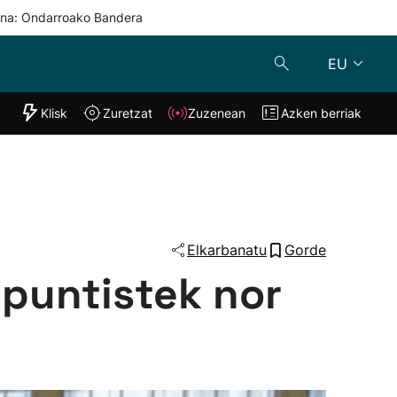
una: Ondarroako Bandera
EU
"Helmuga"
Klisk
Zuretzat
Zuzenean
Azken berriak
Klisk
Zuzenean
o
Zuretzat
Azken berria
Elkarbanatu
Gorde
 puntistek nor