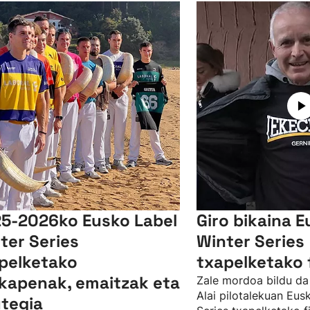
5-2026ko Eusko Label
Giro bikaina E
ter Series
Winter Series
pelketako
txapelketako 
lkapenak, emaitzak eta
Zale mordoa bildu da
Alai pilotalekuan Eus
tegia