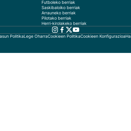
Futboleko berriak
Saskibaloiko berriak
Arrauneko berriak
Pilotako berriak
Herri-kirolakeko berriak
asun Politika
Lege Oharra
Cookieen Politika
Cookieen Konfigurazioa
Ha