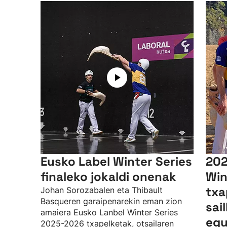
Eusko Label Winter Series
202
finaleko jokaldi onenak
Win
txa
Johan Sorozabalen eta Thibault
Basqueren garaipenarekin eman zion
sai
amaiera Eusko Lanbel Winter Series
egu
2025-2026 txapelketak, otsailaren