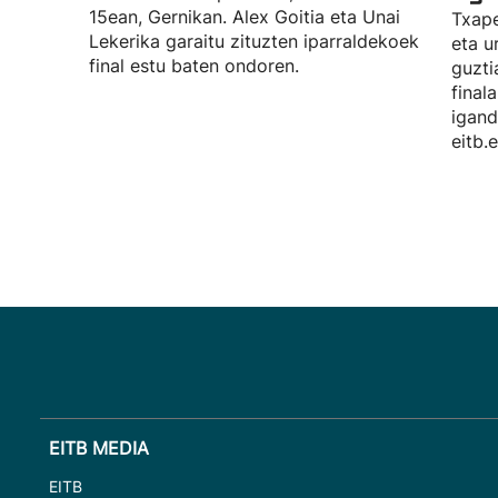
15ean, Gernikan. Alex Goitia eta Unai
Txape
Lekerika garaitu zituzten iparraldekoek
eta u
final estu baten ondoren.
guzti
final
igand
eitb.
EITB MEDIA
EITB