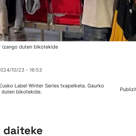
r izango duten bikotekide
024/10/23 - 16:53
Eusko Label Winter Series txapelketa. Gaurko
Publizi
 duten bikotekide.
n daiteke