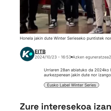
Honela jakin dute Winter Serieseko puntistek no
EITB
2024/10/23 - 16:53
Azken eguneratzea
2
Urriaren 28an abiatuko da 2024ko 
aurkezpenean jakin dute nor izango
Eusko Label Winter Series
Zure interesekoa iza