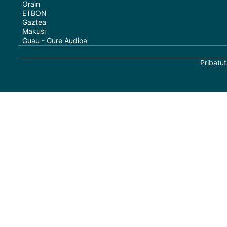
Orain
ETBON
Gaztea
Makusi
Guau - Gure Audioa
Pribatut