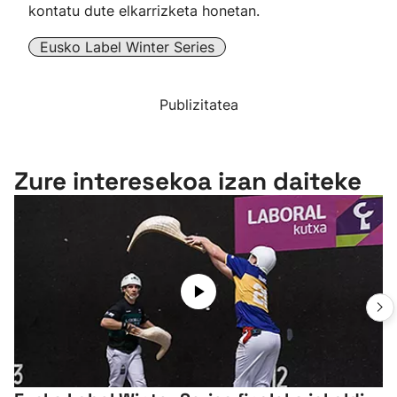
kontatu dute elkarrizketa honetan.
Eusko Label Winter Series
Publizitatea
Zure interesekoa izan daiteke