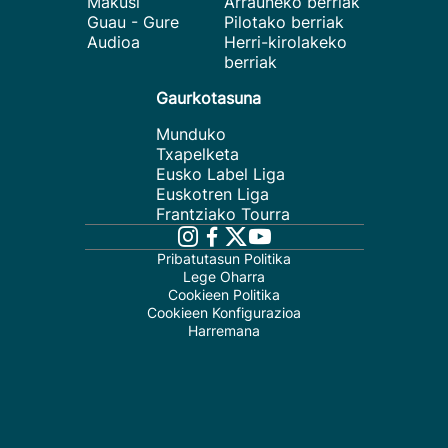
Makusi
Arrauneko berriak
Guau - Gure
Pilotako berriak
Audioa
Herri-kirolakeko
berriak
Gaurkotasuna
Munduko
Txapelketa
Eusko Label Liga
Euskotren Liga
Frantziako Tourra
Pribatutasun Politika
Lege Oharra
Cookieen Politika
Cookieen Konfigurazioa
Harremana