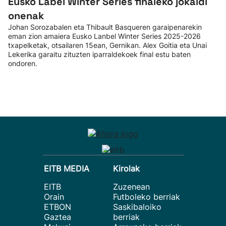
Eusko Label Winter Series finaleko jokaldi
onenak
Johan Sorozabalen eta Thibault Basqueren garaipenarekin
eman zion amaiera Eusko Lanbel Winter Series 2025-2026
txapelketak, otsailaren 15ean, Gernikan. Alex Goitia eta Unai
Lekerika garaitu zituzten iparraldekoek final estu baten
ondoren.
EITB MEDIA
Kirolak
EITB
Zuzenean
Orain
Futboleko berriak
ETBON
Saskibaloiko
Gaztea
berriak