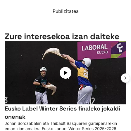
Publizitatea
Zure interesekoa izan daiteke
Eusko Label Winter Series finaleko jokaldi
onenak
Johan Sorozabalen eta Thibault Basqueren garaipenarekin
eman zion amaiera Eusko Lanbel Winter Series 2025-2026