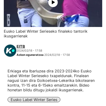
Herri-kirolak
Eskubaloia
Eusko Label Winter Serieseko finaleko tantorik
Kirolak 360
ikusgarrienak
EITB
Atletismoa
2024/02/18 - 17:58
Azken eguneratzea
2024/02/18 - 17:58
Mendi-lasterketak
Erkiaga eta Ibarluzea dira 2023-2024ko Eusko
Kirol gehiago
Label Winter Serieseko txapeldunak. Finalean
nagusi izan dira Goikoetxea-Lekerika bikotearen
"Helmuga"
kontra, 11-15 eta 6-15eko emaitzarekin. Bideo
honetan bildu ditugu jokaldi ikusgarrienak.
Eusko Label Winter Series