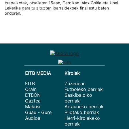
txapelketak, otsailaren 15ean, Gernikan. Alex Goitia eta Unai
Lekerika garaitu zituzten iparraldekoek final estu baten
ondoren.
EITB MEDIA
Kirolak
EITB
Zuzenean
Orain
Futboleko berriak
ETBON
Saskibaloiko
Gaztea
berriak
Makusi
Arrauneko berriak
Guau - Gure
Pilotako berriak
Audioa
Herri-kirolakeko
berriak