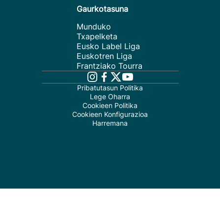
Gaurkotasuna
Munduko
Txapelketa
Eusko Label Liga
Euskotren Liga
Frantziako Tourra
Pribatutasun Politika
Lege Oharra
Cookieen Politika
Cookieen Konfigurazioa
Harremana