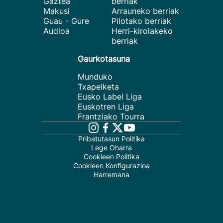
Gaztea
berriak
Makusi
Arrauneko berriak
Guau - Gure
Pilotako berriak
Audioa
Herri-kirolakeko
berriak
Gaurkotasuna
Munduko
Txapelketa
Eusko Label Liga
Euskotren Liga
Frantziako Tourra
Pribatutasun Politika
Lege Oharra
Cookieen Politika
Cookieen Konfigurazioa
Harremana