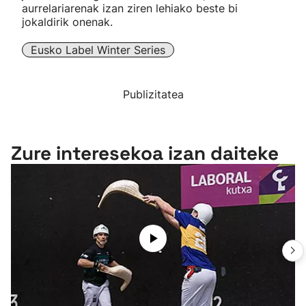
aurrelariarenak izan ziren lehiako beste bi
jokaldirik onenak.
Eusko Label Winter Series
Publizitatea
Zure interesekoa izan daiteke