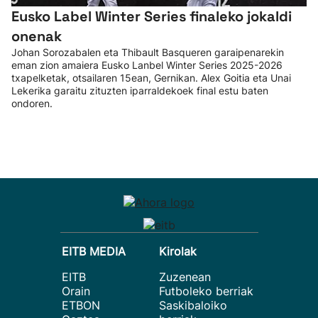
Eusko Label Winter Series finaleko jokaldi
onenak
Johan Sorozabalen eta Thibault Basqueren garaipenarekin
eman zion amaiera Eusko Lanbel Winter Series 2025-2026
txapelketak, otsailaren 15ean, Gernikan. Alex Goitia eta Unai
Lekerika garaitu zituzten iparraldekoek final estu baten
ondoren.
EITB MEDIA
Kirolak
EITB
Zuzenean
Orain
Futboleko berriak
ETBON
Saskibaloiko