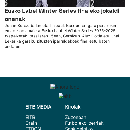
Eusko Label Winter Series finaleko jokaldi
onenak
Johan Sorozabalen eta Thibault Basqueren garaipenarekin
eman zion amaiera Eusko Lanbel Winter Series 2025-2026
txapelketak, otsailaren 15ean, Gernikan. Alex Goitia eta Unai
Lekerika garaitu zituzten iparraldekoek final estu baten
ondoren.
EITB MEDIA
Kirolak
EITB
Zuzenean
Orain
Futboleko berriak
ETBON
Saskibaloiko