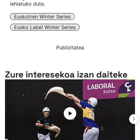
lehiatuko dute.
Euskotren Winter Series
Eusko Label Winter Series
Publizitatea
Zure interesekoa izan daiteke