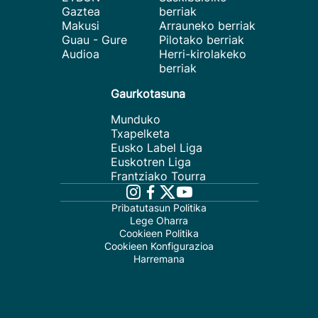
Gaztea
berriak
Makusi
Arrauneko berriak
Guau - Gure
Pilotako berriak
Audioa
Herri-kirolakeko
berriak
Gaurkotasuna
Munduko
Txapelketa
Eusko Label Liga
Euskotren Liga
Frantziako Tourra
Pribatutasun Politika
Lege Oharra
Cookieen Politika
Cookieen Konfigurazioa
Harremana