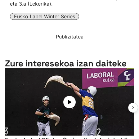
eta 3.a (Lekerika).
Eusko Label Winter Series
Publizitatea
Zure interesekoa izan daiteke