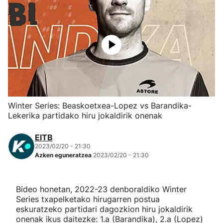
Herri-kirolak
Eskubaloia
Kirolak 360
Atletismoa
Winter Series: Beaskoetxea-Lopez vs Barandika-
Lekerika partidako hiru jokaldirik onenak
Mendi-lasterketak
EITB
2023/02/20 - 21:30
Kirol gehiago
Azken eguneratzea
2023/02/20 - 21:30
"Helmuga"
Bideo honetan, 2022-23 denboraldiko Winter
Series txapelketako hirugarren postua
eskuratzeko partidari dagozkion hiru jokaldirik
onenak ikus daitezke: 1.a (Barandika), 2.a (Lopez)