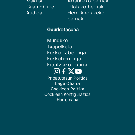
Makusi
Arrauneko berriak
Guau - Gure
Pilotako berriak
Audioa
Herri-kirolakeko
berriak
Gaurkotasuna
Munduko
Txapelketa
Eusko Label Liga
Euskotren Liga
Frantziako Tourra
Pribatutasun Politika
Lege Oharra
Cookieen Politika
Cookieen Konfigurazioa
Harremana