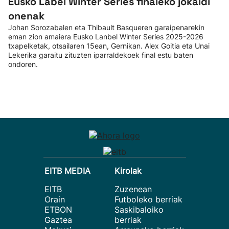
Eusko Label Winter Series finaleko jokaldi
onenak
Johan Sorozabalen eta Thibault Basqueren garaipenarekin
eman zion amaiera Eusko Lanbel Winter Series 2025-2026
txapelketak, otsailaren 15ean, Gernikan. Alex Goitia eta Unai
Lekerika garaitu zituzten iparraldekoek final estu baten
ondoren.
EITB MEDIA
Kirolak
EITB
Zuzenean
Orain
Futboleko berriak
ETBON
Saskibaloiko
Gaztea
berriak