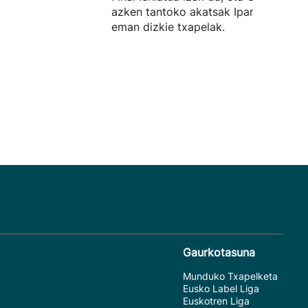
azken tantoko akatsak Iparraldekoei
eman dizkie txapelak.
Gaurkotasuna
Munduko Txapelketa
Eusko Label Liga
Euskotren Liga