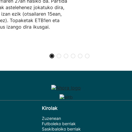
rriaren 27an hasiko da. Partida
ak astelehenez jokatuko dira,
a izan ezik (otsailaren 15ean,
ez). Topaketak ETB1en eta
eus izango dira ikusgai.
Kirolak
Zuzenean
Futboleko berriak
Saskibaloiko berriak