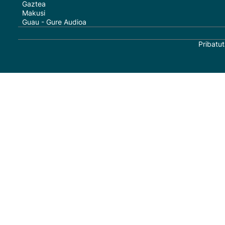
Gaztea
Makusi
Guau - Gure Audioa
Pribatut