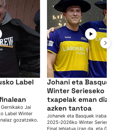
usko Label
Johani eta Basqueri
Winter Serieseko
finalean
txapelak eman dizkien
azken tantoa
 Gernikako Jai
ko Label Winter
Johanek eta Basquek irabazi dute
inalaz gozatzeko.
2025-2026ko Winter Series txapelket
Final lehiatua izan da, eta Goitiaren