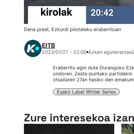
Dena prest, Ezkurdi pilotaleku eraberrituan
EITB
2023/01/27 - 22:05
Azken eguneratzea
Eraberritu egin dute Durangoko Ezku
ondoren. Zesta-puntako partidekin i
otsailaren 27an hasiko den emakum
Eusko Label Winter Series
Zure interesekoa iza