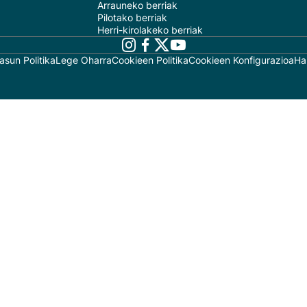
Arrauneko berriak
Pilotako berriak
Herri-kirolakeko berriak
asun Politika
Lege Oharra
Cookieen Politika
Cookieen Konfigurazioa
Ha