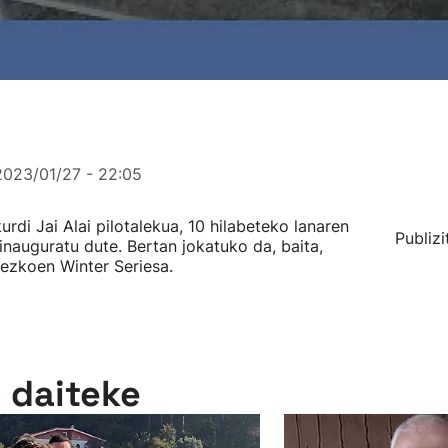
2023/01/27 - 22:05
rdi Jai Alai pilotalekua, 10 hilabeteko lanaren
Publizi
nauguratu dute. Bertan jokatuko da, baita,
ezkoen Winter Seriesa.
n daiteke