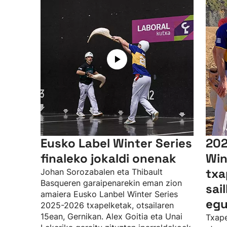
Eusko Label Winter Series
202
finaleko jokaldi onenak
Win
txa
Johan Sorozabalen eta Thibault
Basqueren garaipenarekin eman zion
sai
amaiera Eusko Lanbel Winter Series
egu
2025-2026 txapelketak, otsailaren
15ean, Gernikan. Alex Goitia eta Unai
Txape