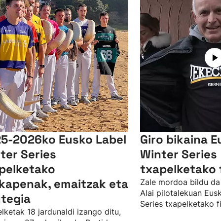
5-2026ko Eusko Label
Giro bikaina E
ter Series
Winter Series
pelketako
txapelketako 
lkapenak, emaitzak eta
Zale mordoa bildu da
Alai pilotalekuan Eus
tegia
Series txapelketako f
lketak 18 jardunaldi izango ditu,