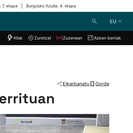
|
: 7. etapa
Burgosko Itzulia: 4. etapa
EU
"Helmuga"
Klisk
Zuretzat
Zuzenean
Azken berriak
Klisk
Zuzenean
o
Zuretzat
Azken berria
Elkarbanatu
Gorde
errituan