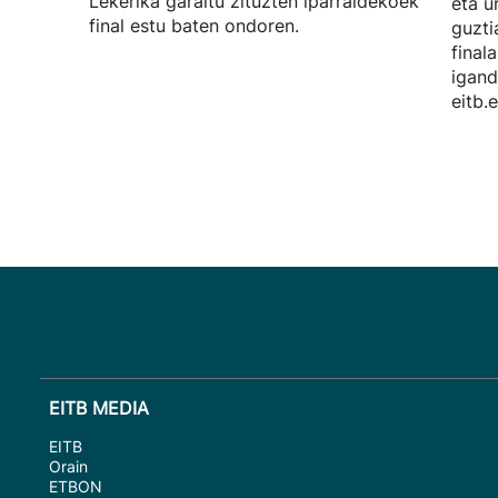
Lekerika garaitu zituzten iparraldekoek
eta u
final estu baten ondoren.
guzti
final
igand
eitb.
EITB MEDIA
EITB
Orain
ETBON