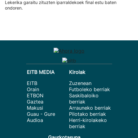
Lekerika garaitu zituzten iparraldekoek final estu baten
ondoren.
EITB MEDIA
Kirolak
EITB
Zuzenean
Orain
Futboleko berriak
ETBON
Saskibaloiko
Gaztea
berriak
Makusi
Arrauneko berriak
Guau - Gure
Pilotako berriak
Audioa
Herri-kirolakeko
berriak
Gaurkotasuna