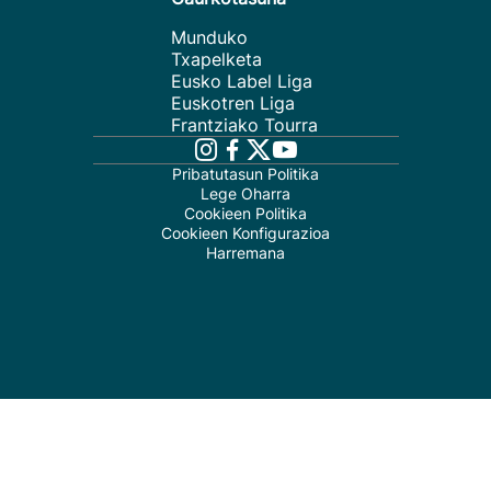
Munduko
Txapelketa
Eusko Label Liga
Euskotren Liga
Frantziako Tourra
Pribatutasun Politika
Lege Oharra
Cookieen Politika
Cookieen Konfigurazioa
Harremana