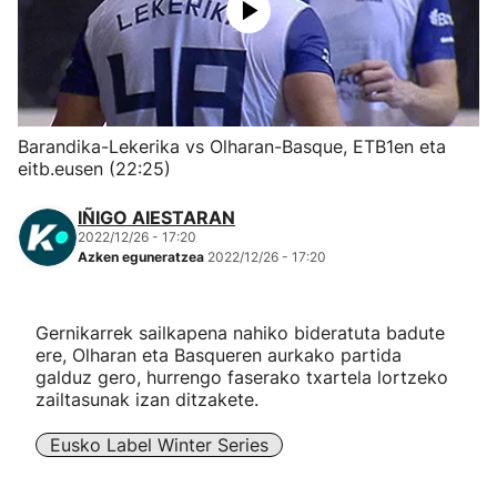
Herri-kirolak
Eskubaloia
Barandika-Lekerika vs Olharan-Basque, ETB1en eta
Kirolak 360
eitb.eusen (22:25)
IÑIGO AIESTARAN
Atletismoa
2022/12/26 - 17:20
Azken eguneratzea
2022/12/26 - 17:20
Mendi-lasterketak
Gernikarrek sailkapena nahiko bideratuta badute
Kirol gehiago
ere, Olharan eta Basqueren aurkako partida
galduz gero, hurrengo faserako txartela lortzeko
"Helmuga"
zailtasunak izan ditzakete.
Eusko Label Winter Series