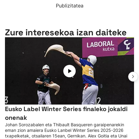
Publizitatea
Zure interesekoa izan daiteke
Eusko Label Winter Series finaleko jokaldi
onenak
Johan Sorozabalen eta Thibault Basqueren garaipenarekin
eman zion amaiera Eusko Lanbel Winter Series 2025-2026
txapelketak, otsailaren 15ean, Gernikan. Alex Goitia eta Unai