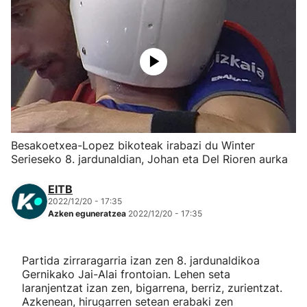
Herri-kirolak
Eskubaloia
Kirolak 360
Atletismoa
Besakoetxea-Lopez bikoteak irabazi du Winter
Serieseko 8. jardunaldian, Johan eta Del Rioren aurka
Mendi-lasterketak
EITB
2022/12/20 - 17:35
Kirol gehiago
Azken eguneratzea
2022/12/20 - 17:35
"Helmuga"
Partida zirraragarria izan zen 8. jardunaldikoa
Gernikako Jai-Alai frontoian. Lehen seta
laranjentzat izan zen, bigarrena, berriz, zurientzat.
Azkenean, hirugarren setean erabaki zen