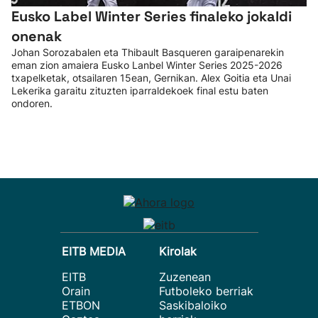
Eusko Label Winter Series finaleko jokaldi
onenak
Johan Sorozabalen eta Thibault Basqueren garaipenarekin
eman zion amaiera Eusko Lanbel Winter Series 2025-2026
txapelketak, otsailaren 15ean, Gernikan. Alex Goitia eta Unai
Lekerika garaitu zituzten iparraldekoek final estu baten
ondoren.
EITB MEDIA
Kirolak
EITB
Zuzenean
Orain
Futboleko berriak
ETBON
Saskibaloiko