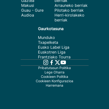
Gaztea
berriak
Makusi
Arrauneko berriak
Guau - Gure
Pilotako berriak
Audioa
Herri-kirolakeko
berriak
Gaurkotasuna
Munduko
Txapelketa
Eusko Label Liga
Euskotren Liga
Frantziako Tourra
Pribatutasun Politika
Lege Oharra
Cookieen Politika
Cookieen Konfigurazioa
Harremana