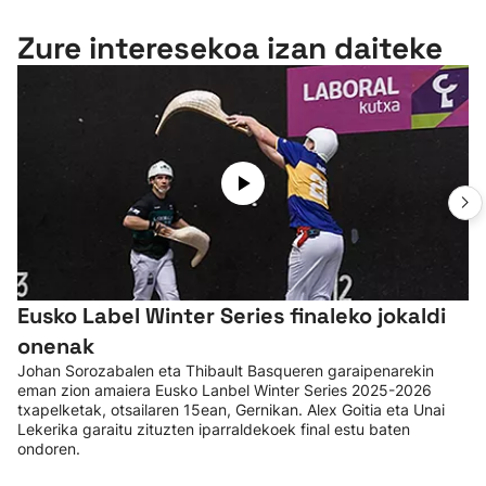
Zure interesekoa izan daiteke
Eusko Label Winter Series finaleko jokaldi
onenak
Johan Sorozabalen eta Thibault Basqueren garaipenarekin
eman zion amaiera Eusko Lanbel Winter Series 2025-2026
txapelketak, otsailaren 15ean, Gernikan. Alex Goitia eta Unai
Lekerika garaitu zituzten iparraldekoek final estu baten
ondoren.