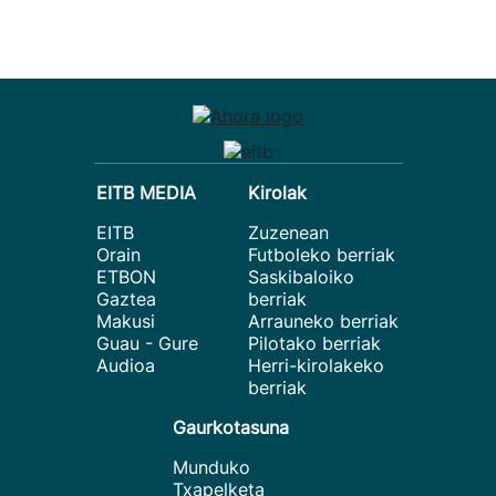
EITB MEDIA
Kirolak
EITB
Zuzenean
Orain
Futboleko berriak
ETBON
Saskibaloiko
Gaztea
berriak
Makusi
Arrauneko berriak
Guau - Gure
Pilotako berriak
Audioa
Herri-kirolakeko
berriak
Gaurkotasuna
Munduko
Txapelketa