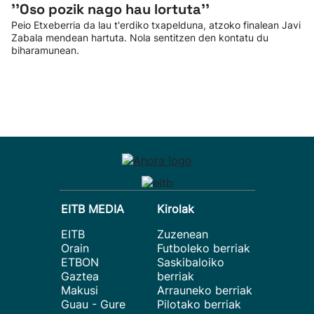
''Oso pozik nago hau lortuta''
Peio Etxeberria da lau t'erdiko txapelduna, atzoko finalean Javi
Zabala mendean hartuta. Nola sentitzen den kontatu du
biharamunean.
EITB MEDIA
Kirolak
EITB
Zuzenean
Orain
Futboleko berriak
ETBON
Saskibaloiko
Gaztea
berriak
Makusi
Arrauneko berriak
Guau - Gure
Pilotako berriak