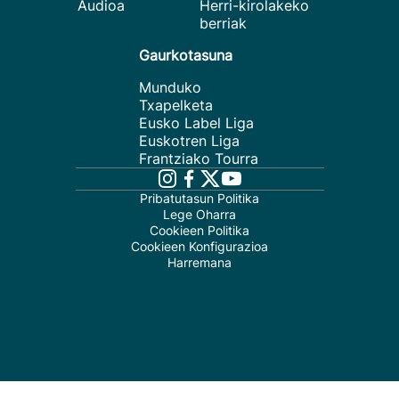
Audioa
Herri-kirolakeko
berriak
Gaurkotasuna
Munduko
Txapelketa
Eusko Label Liga
Euskotren Liga
Frantziako Tourra
Pribatutasun Politika
Lege Oharra
Cookieen Politika
Cookieen Konfigurazioa
Harremana