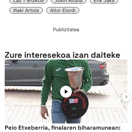
Lau T'erdikoa
Jokin Altuna
Erik Jaka
Iñaki Artola
Aitor Elordi
Publizitatea
Zure interesekoa izan daiteke
Peio Etxeberria, finalaren biharamunean: