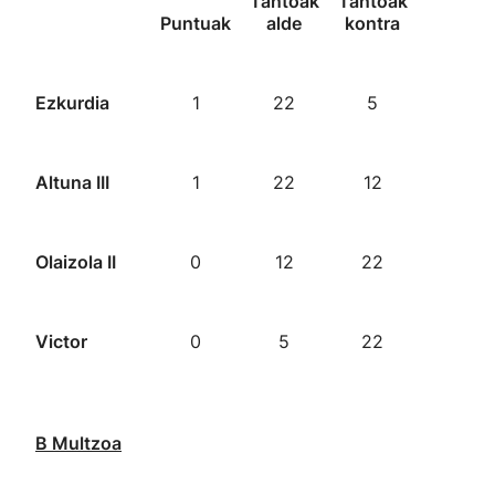
Tantoak
Tantoak
Puntuak
alde
kontra
Ezkurdia
1
22
5
Altuna III
1
22
12
Olaizola II
0
12
22
Victor
0
5
22
B
Multzoa