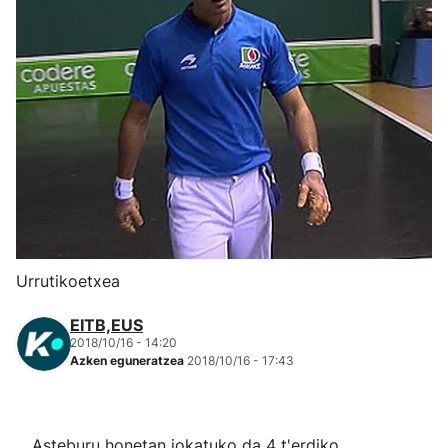
Herri-kirolak
Eskubaloia
Kirolak 360
Atletismoa
Mendi-lasterketak
Urrutikoetxea
Kirol gehiago
EITB,EUS
2018/10/16 - 14:20
"Helmuga"
Azken eguneratzea
2018/10/16 - 17:43
Asteburu honetan jokatuko da 4 t'erdiko