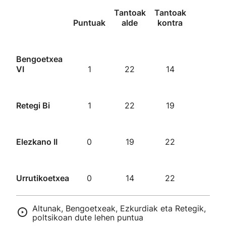
Tantoak
Tantoak
Puntuak
alde
kontra
Bengoetxea
VI
1
22
14
Retegi Bi
1
22
19
Elezkano II
0
19
22
Urrutikoetxea
0
14
22
Altunak, Bengoetxeak, Ezkurdiak eta Retegik,
poltsikoan dute lehen puntua