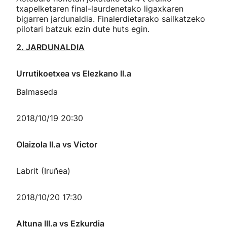
txapelketaren final-laurdenetako ligaxkaren
bigarren jardunaldia. Finalerdietarako sailkatzeko
pilotari batzuk ezin dute huts egin.
2. JARDUNALDIA
Urrutikoetxea vs Elezkano II.a
Balmaseda
2018/10/19 20:30
Olaizola II.a vs Victor
Labrit (Iruñea)
2018/10/20 17:30
Altuna III.a vs Ezkurdia