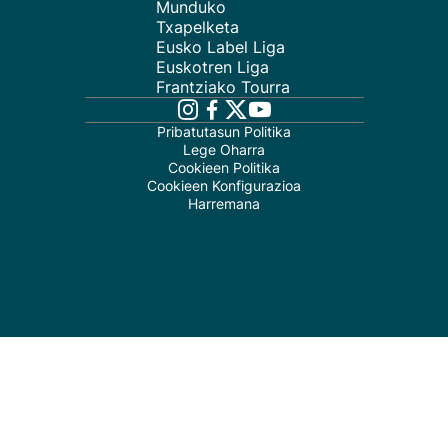
Munduko
Txapelketa
Eusko Label Liga
Euskotren Liga
Frantziako Tourra
Pribatutasun Politika
Lege Oharra
Cookieen Politika
Cookieen Konfigurazioa
Harremana