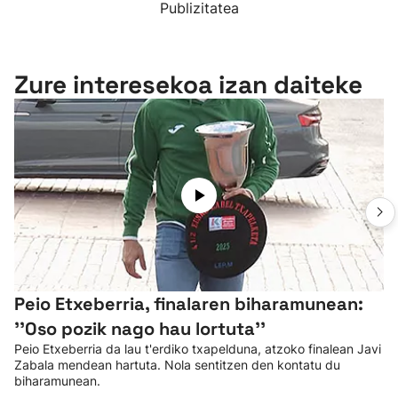
Publizitatea
Zure interesekoa izan daiteke
Peio Etxeberria, finalaren biharamunean:
''Oso pozik nago hau lortuta''
Peio Etxeberria da lau t'erdiko txapelduna, atzoko finalean Javi
Zabala mendean hartuta. Nola sentitzen den kontatu du
biharamunean.