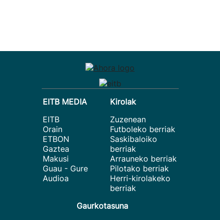
EITB MEDIA
Kirolak
EITB
Zuzenean
Orain
Futboleko berriak
ETBON
Saskibaloiko
Gaztea
berriak
Makusi
Arrauneko berriak
Guau - Gure
Pilotako berriak
Audioa
Herri-kirolakeko
berriak
Gaurkotasuna