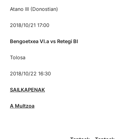
Atano III (Donostian)
2018/10/21 17:00
Bengoetxea VI.a vs Retegi BI
Tolosa
2018/10/22 16:30
SAILKAPENAK
A Multzoa