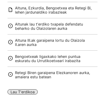
Altuna, Ezkurdia, Bengoetxea eta Retegi Bi,
lehen jardunaldiko irabazleak
Altunak lau t'erdiko txapela defendatu
beharko du Olaizolaren aurka
Altuna III.ak garaipena lortu du Olaizola
II.aren aurka
Bengoetxeak ligaxkako lehen puntua
eskuratu du Urrutikoetxeari irabazita
Retegi Biren garaipena Elezkanoren aurka,
amaiera estu batean
Lau T'erdikoa