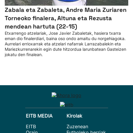
Zabala eta Zabaleta, Andre Maria Zuriaren
Torneoko finalera, Altuna eta Rezusta
mendean hartuta (22-15)
Etxarrengo atzelariak, Jose Javier Zabaletak, hasiera txarra
eman dio finalerdiari, baina oso ondo amaitu du norgehiagoka.
Aurrelari errioxarrak eta atzelari nafarrak Larrazabalekin eta
Mariezkurrenarekin egin dute hitzordua larunbatean Gasteizen
jokatu den finalean.
EITB MEDIA
Kirolak
EITB
Zuzenean
Orain
Futboleko berriak