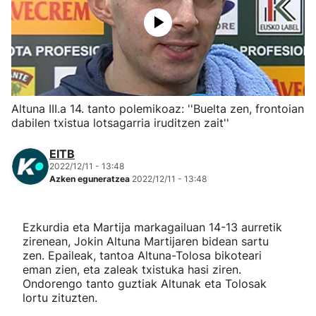
Herri-kirolak
Eskubaloia
Kirolak 360
Altuna III.a 14. tanto polemikoaz: ''Buelta zen, frontoian
dabilen txistua lotsagarria iruditzen zait''
Atletismoa
EITB
2022/12/11 - 13:48
Mendi-lasterketak
Azken eguneratzea
2022/12/11 - 13:48
Kirol gehiago
Ezkurdia eta Martija markagailuan 14-13 aurretik
zirenean, Jokin Altuna Martijaren bidean sartu
"Helmuga"
zen. Epaileak, tantoa Altuna-Tolosa bikoteari
eman zien, eta zaleak txistuka hasi ziren.
Ondorengo tanto guztiak Altunak eta Tolosak
lortu zituzten.