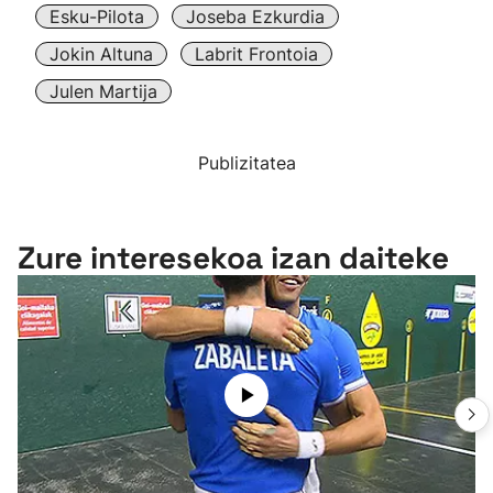
Esku-Pilota
Joseba Ezkurdia
Jokin Altuna
Labrit Frontoia
Julen Martija
Publizitatea
Zure interesekoa izan daiteke