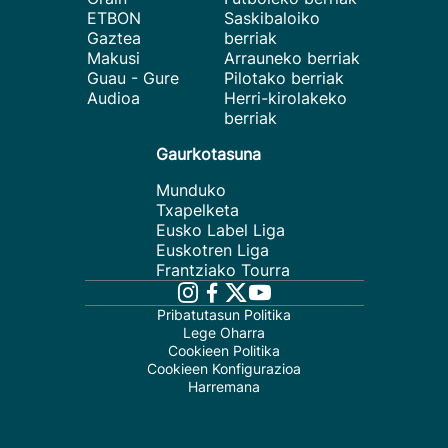
ETBON
Saskibaloiko
Gaztea
berriak
Makusi
Arrauneko berriak
Guau - Gure
Pilotako berriak
Audioa
Herri-kirolakeko
berriak
Gaurkotasuna
Munduko
Txapelketa
Eusko Label Liga
Euskotren Liga
Frantziako Tourra
Pribatutasun Politika
Lege Oharra
Cookieen Politika
Cookieen Konfigurazioa
Harremana