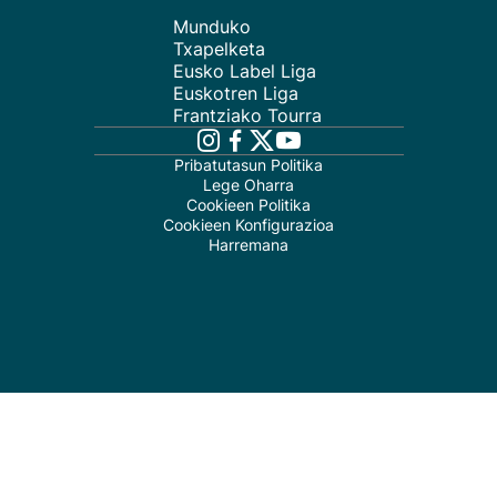
Munduko
Txapelketa
Eusko Label Liga
Euskotren Liga
Frantziako Tourra
Pribatutasun Politika
Lege Oharra
Cookieen Politika
Cookieen Konfigurazioa
Harremana