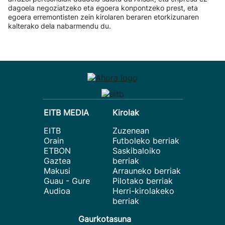
dagoela negoziatzeko eta egoera konpontzeko prest, eta
egoera erremontisten zein kirolaren beraren etorkizunaren
kalterako dela nabarmendu du.
EITB MEDIA
Kirolak
EITB
Zuzenean
Orain
Futboleko berriak
ETBON
Saskibaloiko
Gaztea
berriak
Makusi
Arrauneko berriak
Guau - Gure
Pilotako berriak
Audioa
Herri-kirolakeko
berriak
Gaurkotasuna