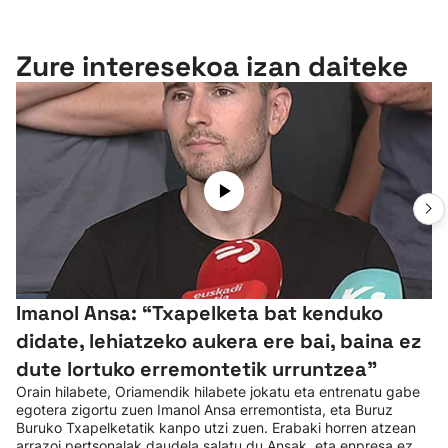
Zure interesekoa izan daiteke
Imanol Ansa: “Txapelketa bat kenduko
didate, lehiatzeko aukera ere bai, baina ez
dute lortuko erremontetik urruntzea"
Orain hilabete, Oriamendik hilabete jokatu eta entrenatu gabe
egotera zigortu zuen Imanol Ansa erremontista, eta Buruz
Buruko Txapelketatik kanpo utzi zuen. Erabaki horren atzean
arrazoi pertsonalak daudela salatu du Ansak, eta enpresa ez