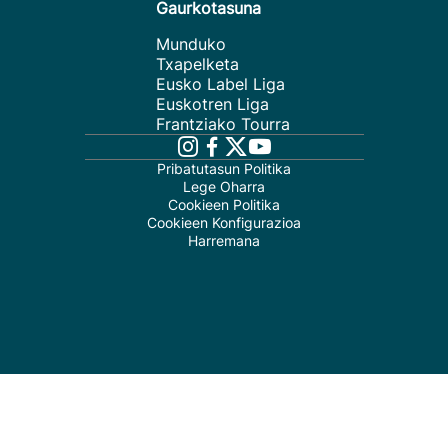
Gaurkotasuna
Munduko
Txapelketa
Eusko Label Liga
Euskotren Liga
Frantziako Tourra
Pribatutasun Politika
Lege Oharra
Cookieen Politika
Cookieen Konfigurazioa
Harremana