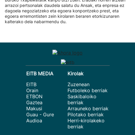
arrazoi pertsonalak daudela salatu du Ansak, eta enpresa ez
dagoela negoziatzeko eta egoera konpontzeko prest, eta
egoera erremontisten zein kirolaren beraren etorkizunaren
kalterako dela nabarmendu du.
EITB MEDIA
Kirolak
EITB
Zuzenean
Orain
Futboleko berriak
ETBON
Saskibaloiko
Gaztea
berriak
Makusi
Arrauneko berriak
Guau - Gure
Pilotako berriak
Audioa
Herri-kirolakeko
berriak