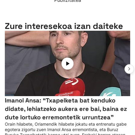
Publizitatea
Zure interesekoa izan daiteke
Imanol Ansa: “Txapelketa bat kenduko
didate, lehiatzeko aukera ere bai, baina ez
dute lortuko erremontetik urruntzea"
Orain hilabete, Oriamendik hilabete jokatu eta entrenatu gabe
egotera zigortu zuen Imanol Ansa erremontista, eta Buruz
Buruko Txapelketatik kanpo utzi zuen. Erabaki horren atzean