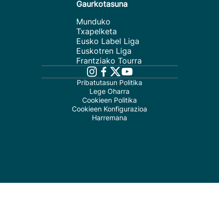
Gaurkotasuna
Munduko
Txapelketa
Eusko Label Liga
Euskotren Liga
Frantziako Tourra
Pribatutasun Politika
Lege Oharra
Cookieen Politika
Cookieen Konfigurazioa
Harremana