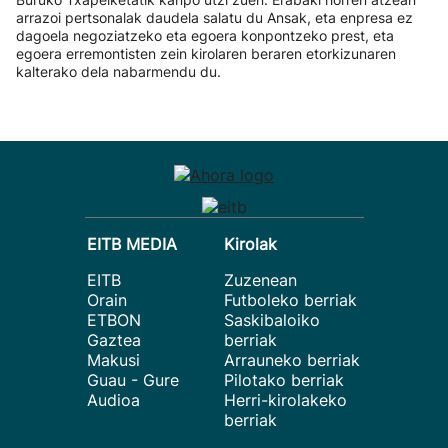
arrazoi pertsonalak daudela salatu du Ansak, eta enpresa ez
dagoela negoziatzeko eta egoera konpontzeko prest, eta
egoera erremontisten zein kirolaren beraren etorkizunaren
kalterako dela nabarmendu du.
EITB MEDIA
Kirolak
EITB
Zuzenean
Orain
Futboleko berriak
ETBON
Saskibaloiko
Gaztea
berriak
Makusi
Arrauneko berriak
Guau - Gure
Pilotako berriak
Audioa
Herri-kirolakeko
berriak