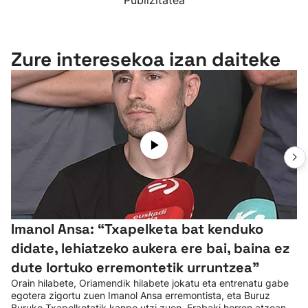
Publizitatea
Zure interesekoa izan daiteke
Imanol Ansa: “Txapelketa bat kenduko
didate, lehiatzeko aukera ere bai, baina ez
dute lortuko erremontetik urruntzea"
Orain hilabete, Oriamendik hilabete jokatu eta entrenatu gabe
egotera zigortu zuen Imanol Ansa erremontista, eta Buruz
Buruko Txapelketatik kanpo utzi zuen. Erabaki horren atzean