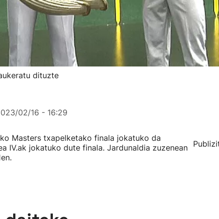
 aukeratu dituzte
023/02/16 - 16:29
eko Masters txapelketako finala jokatuko da
Publizi
xea IV.ak jokatuko dute finala. Jardunaldia zuzenean
1en.