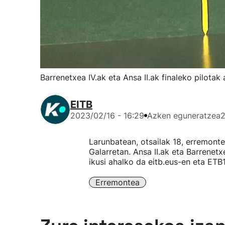
Barrenetxea IV.ak eta Ansa II.ak finaleko pilotak
EITB
2023/02/16 - 16:29
Azken eguneratzea
2
Larunbatean, otsailak 18, erremont
Galarretan. Ansa II.ak eta Barrenet
ikusi ahalko da eitb.eus-en eta ETB
Erremontea