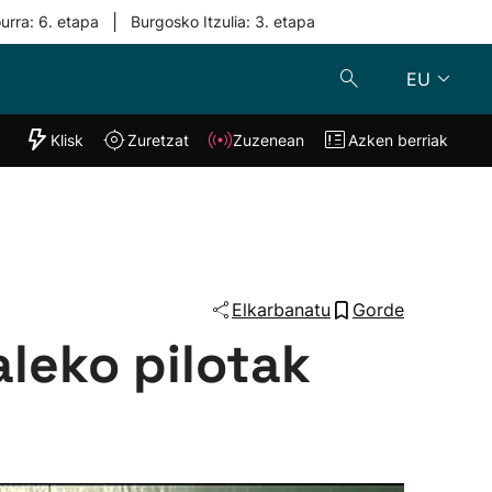
|
urra: 6. etapa
Burgosko Itzulia: 3. etapa
EU
"Helmuga"
Klisk
Zuretzat
Zuzenean
Azken berriak
Klisk
Zuzenean
o
Zuretzat
Azken berria
Elkarbanatu
Gorde
aleko pilotak