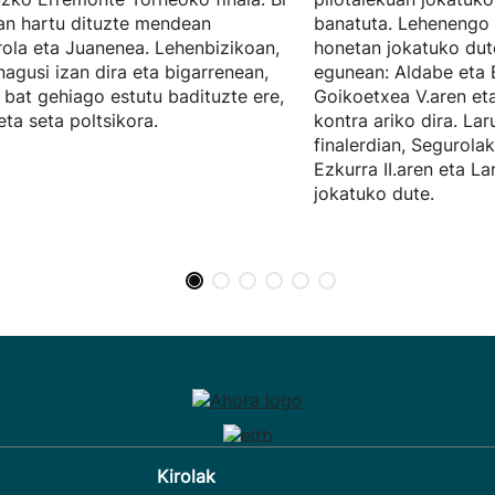
an hartu dituzte mendean
banatuta. Lehenengo f
ola eta Juanenea. Lehenbizikoan,
honetan jokatuko dut
nagusi izan dira eta bigarrenean,
egunean: Aldabe eta 
 bat gehiago estutu badituzte ere,
Goikoetxea V.aren et
eta seta poltsikora.
kontra ariko dira. La
finalerdian, Segurola
Ezkurra II.aren eta L
jokatuko dute.
Kirolak