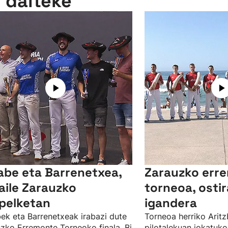
n daiteke
abe eta Barrenetxea,
Zarauzko err
aile Zarauzko
torneoa, ostir
pelketan
igandera
ek eta Barrenetxeak irabazi dute
Torneoa herriko Aritz
zko Erremonte Torneoko finala. Bi
pilotalekuan jokatuko