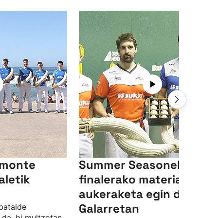
emonte
Summer Seasoneko
aletik
finalerako material
aukeraketa egin dute
Galarretan
batalde
 da, bi multzotan