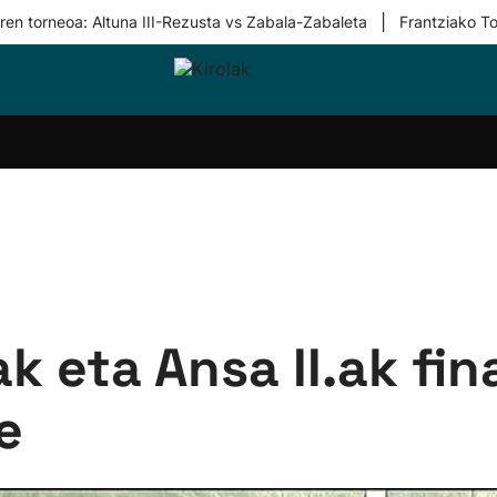
|
ren torneoa: Altuna III-Rezusta vs Zabala-Zabaleta
Frantziako To
i-
Eskubaloia
Kirolak
Atletismoa
Mendi-
Kirol
lak
360
lasterketak
gehiag
Taldeak
olaritza
Lehiaketak
Zuzenean
i-
Kirol-
tzea
bideoak
l Herri
tira
k eta Ansa II.ak fin
e