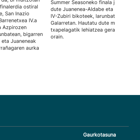
Summer Seasoneko finala jokatuko
inalerdia ostiral
dute Juanenea-Aldabe eta Barrenetx
e, San Inazio
IV-Zubiri bikoteek, larunbatean,
Barrenetxea IV.a
Galarretan. Hautatu dute materiala,
a Azpirozen
txapelagatik lehiatzea geratzen zaie
runbatean, bigarren
orain.
k eta Juaneneak
arrañagaren aurka
Gaurkotasuna