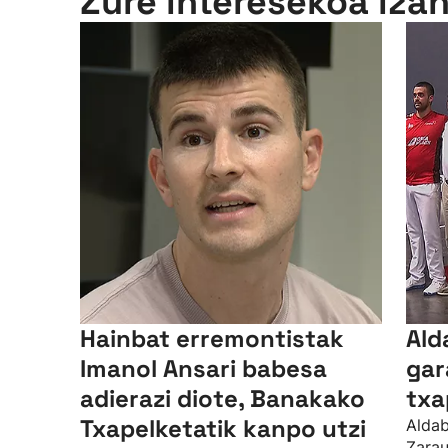
Zure interesekoa iza
Hainbat erremontistak
Ald
Imanol Ansari babesa
gar
adierazi diote, Banakako
txa
Txapelketatik kanpo utzi
Aldab
Zarau