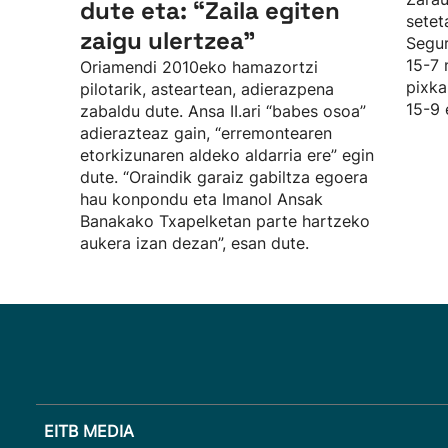
dute eta: “Zaila egiten
setet
zaigu ulertzea”
Segur
15-7 
Oriamendi 2010eko hamazortzi
pixka
pilotarik, asteartean, adierazpena
15-9 
zabaldu dute. Ansa II.ari “babes osoa”
adierazteaz gain, “erremontearen
etorkizunaren aldeko aldarria ere” egin
dute. “Oraindik garaiz gabiltza egoera
hau konpondu eta Imanol Ansak
Banakako Txapelketan parte hartzeko
aukera izan dezan”, esan dute.
EITB MEDIA