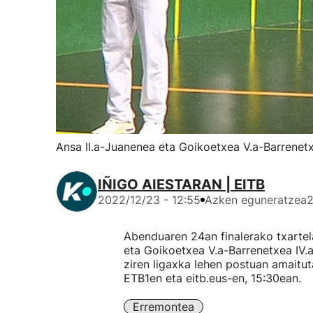
Ansa II.a-Juanenea eta Goikoetxea V.a-Barrenetxe
IÑIGO AIESTARAN | EITB
2022/12/23 - 12:55
Azken eguneratzea
2
Abenduaren 24an finalerako txartel
eta Goikoetxea V.a-Barrenetxea IV.a
ziren ligaxka lehen postuan amaitut
ETB1en eta eitb.eus-en, 15:30ean.
Erremontea