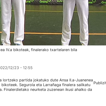
a IV.a bikoteak, finalerako txartelaren bila
022/12/23 - 12:55
a lortzeko partida jokatuko dute Ansa II.a-Juanenea
Publizi
 bikoteek. Segurola eta Larrañaga finalera sailkatu
a. Finalerdietako neurketa zuzenean ikusi ahalko da