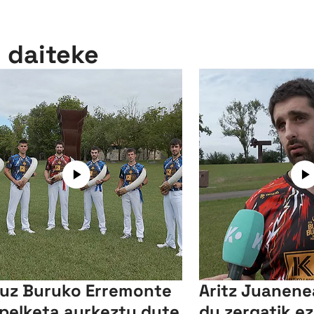
n daiteke
uz Buruko Erremonte
Aritz Juanene
pelketa aurkeztu dute
du zergatik e