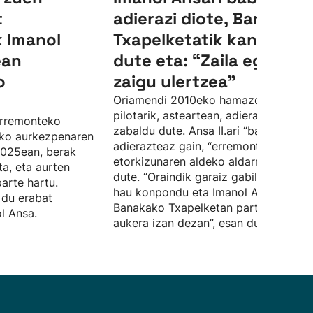
t
adierazi diote, Banakako
 Imanol
Txapelketatik kanpo utzi
ean
dute eta: “Zaila egiten
o
zaigu ulertzea”
Oriamendi 2010eko hamazortzi
pilotarik, asteartean, adierazpena
 erremonteko
zabaldu dute. Ansa II.ari “babes osoa”
ko aurkezpenaren
adierazteaz gain, “erremontearen
2025ean, berak
etorkizunaren aldeko aldarria ere” eg
ta, eta aurten
dute. “Oraindik garaiz gabiltza egoer
parte hartu.
hau konpondu eta Imanol Ansak
 du erabat
Banakako Txapelketan parte hartzek
l Ansa.
aukera izan dezan”, esan dute.