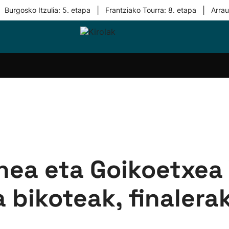
|
|
Burgosko Itzulia: 5. etapa
Frantziako Tourra: 8. etapa
Arra
i-
Eskubaloia
Kirolak
Atletismoa
Mendi-
Kirol
lak
360
lasterketak
gehiag
Taldeak
olaritza
Lehiaketak
Zuzenean
i-
Kirol-
tzea
bideoak
l Herri
tira
nea eta Goikoetxea 
 bikoteak, finalera