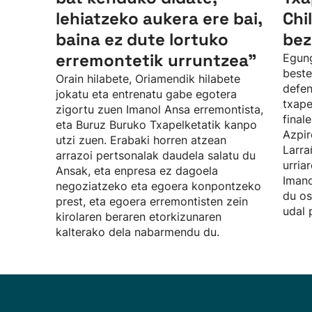
lehiatzeko aukera ere bai,
Chi
baina ez dute lortuko
bez
erremontetik urruntzea"
Egung
beste
Orain hilabete, Oriamendik hilabete
defen
jokatu eta entrenatu gabe egotera
txape
zigortu zuen Imanol Ansa erremontista,
final
eta Buruz Buruko Txapelketatik kanpo
Azpir
utzi zuen. Erabaki horren atzean
Larra
arrazoi pertsonalak daudela salatu du
urria
Ansak, eta enpresa ez dagoela
Imano
negoziatzeko eta egoera konpontzeko
du os
prest, eta egoera erremontisten zein
udal 
kirolaren beraren etorkizunaren
kalterako dela nabarmendu du.