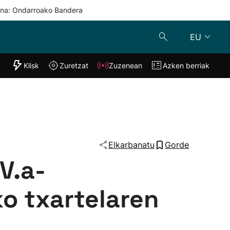
una: Ondarroako Bandera
EU
"Helmuga"
Klisk
Zuretzat
Zuzenean
Azken berriak
Klisk
Zuzenean
o
Zuretzat
Azken berria
Elkarbanatu
Gorde
V.a-
ko txartelaren