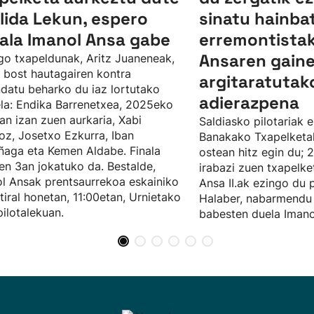
llida Lekun, espero
sinatu hainba
ala Imanol Ansa gabe
erremontistak
Ansaren gain
o txapeldunak, Aritz Juaneneak,
 bost hautagairen kontra
argitaratutak
datu beharko du iaz lortutako
adierazpena
la: Endika Barrenetxea, 2025eko
ean izan zuen aurkaria, Xabi
Saldiasko pilotariak
oz, Josetxo Ezkurra, Iban
Banakako Txapelketa
ñaga eta Kemen Aldabe. Finala
ostean hitz egin du; 
ren 3an jokatuko da. Bestalde,
irabazi zuen txapelke
l Ansak prentsaurrekoa eskainiko
Ansa II.ak ezingo du 
tiral honetan, 11:00etan, Urnietako
Halaber, nabarmendu
pilotalekuan.
babesten duela Imano