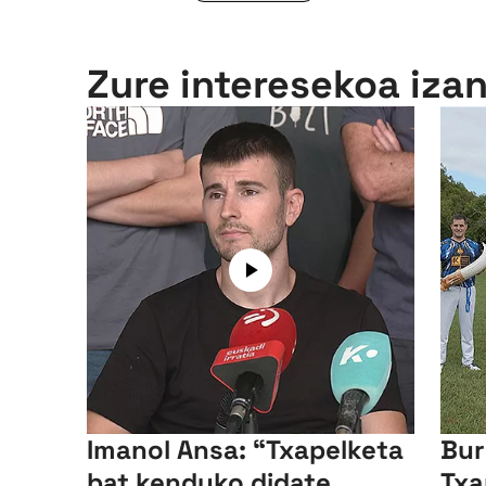
Zure interesekoa iza
Imanol Ansa: “Txapelketa
Bur
bat kenduko didate,
Txa