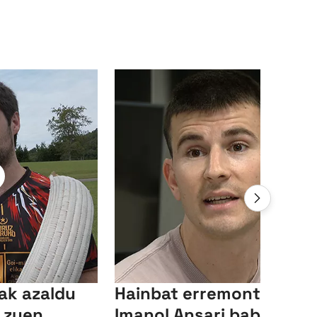
ak azaldu
Hainbat erremontistak
z zuen
Imanol Ansari babesa