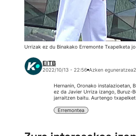
Urrizak ez du Binakako Erremonte Txapelketa j
EITB
2022/10/13 - 22:56
Azken eguneratzea
2
Hernanin, Oronako instalazioetan, 
ez da Javier Urriza izango, Buruz-
jarraitzen baitu. Aurtengo txapelk
Erremontea