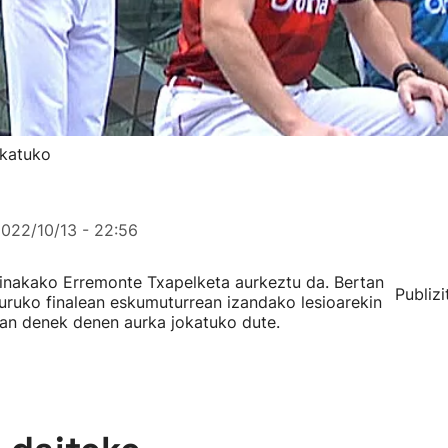
okatuko
022/10/13 - 22:56
Binakako Erremonte Txapelketa aurkeztu da. Bertan
Publizi
Buruko finalean eskumuturrean izandako lesioarekin
etan denek denen aurka jokatuko dute.