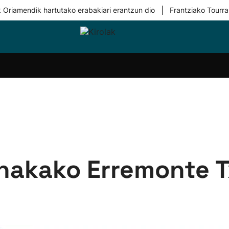
|
 Oriamendik hartutako erabakiari erantzun dio
Frantziako Tourra
i-
Eskubaloia
Kirolak
Atletismoa
Mendi-
Kirol
lak
360
lasterketak
gehiag
Taldeak
olaritza
Lehiaketak
Zuzenean
i-
Kirol-
tzea
bideoak
l Herri
tira
inakako Erremonte 