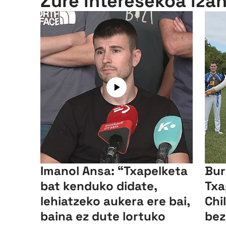
Zure interesekoa iza
Imanol Ansa: “Txapelketa
Bur
bat kenduko didate,
Txa
lehiatzeko aukera ere bai,
Chi
baina ez dute lortuko
bez