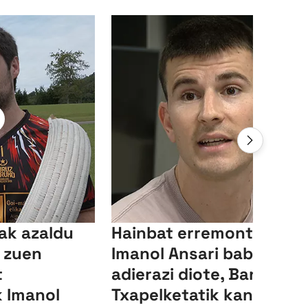
ak azaldu
Hainbat erremontistak
z zuen
Imanol Ansari babesa
t
adierazi diote, Banakako
 Imanol
Txapelketatik kanpo utzi