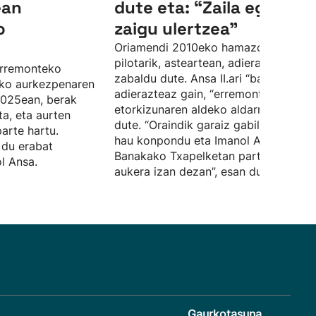
ean
dute eta: “Zaila egiten
o
zaigu ulertzea”
Oriamendi 2010eko hamazortzi
pilotarik, asteartean, adierazpena
 erremonteko
zabaldu dute. Ansa II.ari “babes osoa”
ko aurkezpenaren
adierazteaz gain, “erremontearen
2025ean, berak
etorkizunaren aldeko aldarria ere” eg
ta, eta aurten
dute. “Oraindik garaiz gabiltza egoer
parte hartu.
hau konpondu eta Imanol Ansak
 du erabat
Banakako Txapelketan parte hartzek
l Ansa.
aukera izan dezan”, esan dute.
Gaurkotasuna