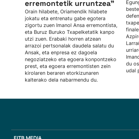
erremontetik urruntzea"
Egung
beste
Orain hilabete, Oriamendik hilabete
defen
jokatu eta entrenatu gabe egotera
txape
zigortu zuen Imanol Ansa erremontista,
final
eta Buruz Buruko Txapelketatik kanpo
Azpir
utzi zuen. Erabaki horren atzean
Larra
arrazoi pertsonalak daudela salatu du
urria
Ansak, eta enpresa ez dagoela
Imano
negoziatzeko eta egoera konpontzeko
du os
prest, eta egoera erremontisten zein
udal 
kirolaren beraren etorkizunaren
kalterako dela nabarmendu du.
EITB MEDIA