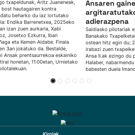
Ansaren gain
o txapeldunak, Aritz Juaneneak,
 bost hautagairen kontra
argitaratutak
datu beharko du iaz lortutako
adierazpena
la: Endika Barrenetxea, 2025eko
ean izan zuen aurkaria, Xabi
Saldiasko pilotariak
oz, Josetxo Ezkurra, Iban
Banakako Txapelketa
ñaga eta Kemen Aldabe. Finala
ostean hitz egin du; 
ren 3an jokatuko da. Bestalde,
irabazi zuen txapelke
l Ansak prentsaurrekoa eskainiko
Ansa II.ak ezingo du 
tiral honetan, 11:00etan, Urnietako
Halaber, nabarmendu
pilotalekuan.
babesten duela Imano
Kirolak