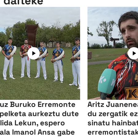
n daiteke
uz Buruko Erremonte
Aritz Juanene
pelketa aurkeztu dute
du zergatik e
llida Lekun, espero
sinatu hainba
ala Imanol Ansa gabe
erremontistak