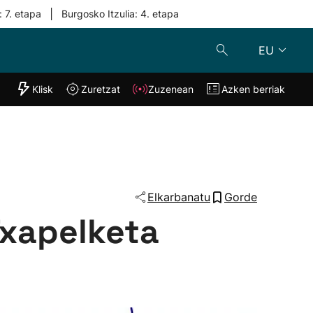
|
: 7. etapa
Burgosko Itzulia: 4. etapa
EU
"Helmuga"
Klisk
Zuretzat
Zuzenean
Azken berriak
Klisk
Zuzenean
o
Zuretzat
Azken berria
Elkarbanatu
Gorde
Txapelketa