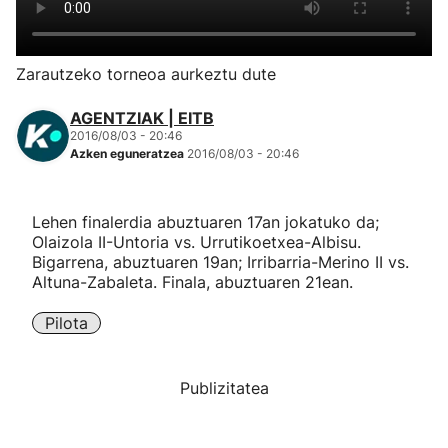
Herri-kirolak
Zarautzeko torneoa aurkeztu dute
Eskubaloia
AGENTZIAK | EITB
2016/08/03 - 20:46
Kirolak 360
Azken eguneratzea
2016/08/03 - 20:46
Atletismoa
Lehen finalerdia abuztuaren 17an jokatuko da;
Olaizola II-Untoria vs. Urrutikoetxea-Albisu.
Mendi-lasterketak
Bigarrena, abuztuaren 19an; Irribarria-Merino II vs.
Altuna-Zabaleta. Finala, abuztuaren 21ean.
Kirol gehiago
Pilota
"Helmuga"
Publizitatea