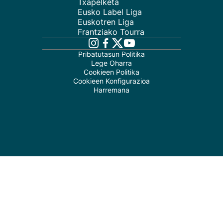
Txapelketa
Eusko Label Liga
Euskotren Liga
Frantziako Tourra
Pribatutasun Politika
Lege Oharra
Cookieen Politika
Cookieen Konfigurazioa
Harremana