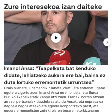
Zure interesekoa izan daiteke
Imanol Ansa: “Txapelketa bat kenduko
didate, lehiatzeko aukera ere bai, baina ez
dute lortuko erremontetik urruntzea"
Orain hilabete, Oriamendik hilabete jokatu eta entrenatu gabe
egotera zigortu zuen Imanol Ansa erremontista, eta Buruz
Buruko Txapelketatik kanpo utzi zuen. Erabaki horren atzean
arrazoi pertsonalak daudela salatu du Ansak, eta enpresa ez
dagoela negoziatzeko eta egoera konpontzeko prest, eta
egoera erremontisten zein kirolaren beraren etorkizunaren