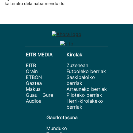
kalterako dela nabarmendu du.
EITB MEDIA
Kirolak
EITB
Zuzenean
Orain
Futboleko berriak
ETBON
Saskibaloiko
Gaztea
berriak
Makusi
Arrauneko berriak
Guau - Gure
Pilotako berriak
Audioa
Herri-kirolakeko
berriak
Gaurkotasuna
Munduko