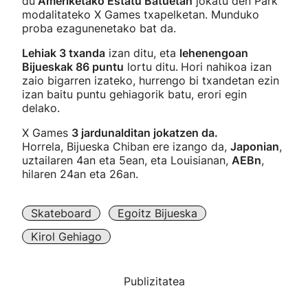
du
Ameriketako Estatu Batuetan
jokatu den Park
modalitateko X Games txapelketan. Munduko
proba ezagunenetako bat da.
Lehiak 3 txanda
izan ditu, eta
lehenengoan
Bijueskak 86 puntu
lortu ditu.
Hori nahikoa izan
zaio bigarren izateko, hurrengo bi txandetan ezin
izan baitu puntu gehiagorik batu, erori egin
delako.
X Games
3 jardunalditan jokatzen da.
Horrela, Bijueska Chiban ere izango da,
Japonian
,
uztailaren 4an eta 5ean, eta Louisianan,
AEBn
,
hilaren 24an eta 26an.
Skateboard
Egoitz Bijueska
Kirol Gehiago
Publizitatea