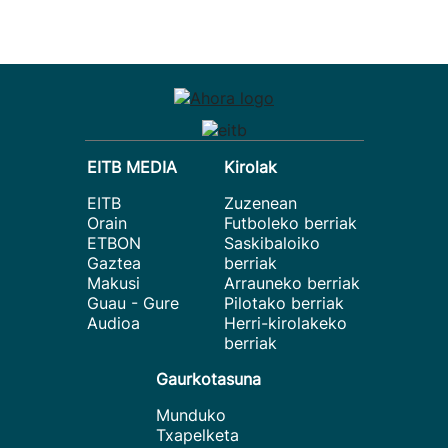
EITB MEDIA
Kirolak
EITB
Zuzenean
Orain
Futboleko berriak
ETBON
Saskibaloiko
Gaztea
berriak
Makusi
Arrauneko berriak
Guau - Gure
Pilotako berriak
Audioa
Herri-kirolakeko
berriak
Gaurkotasuna
Munduko
Txapelketa