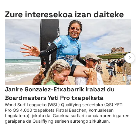
Zure interesekoa izan daiteke
Janire Gonzalez-Etxabarrik irabazi du
Boardmasters Yeti Pro txapelketa
World Surf Leagueko (WSL) Qualifying serieetako (QS) YETI
Pro QS 4.000 txapelketa Fistral Beachen, Kornuallesen
(Ingalaterra), jokatu da. Gaurkoa surflari zumaiarraren bigarren
garaipena da Qualifiying serieen aurtengo zirkuituan.