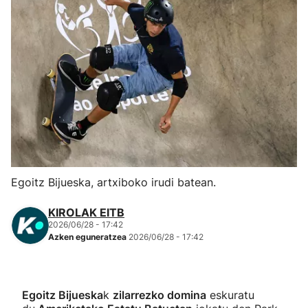
Herri-kirolak
Eskubaloia
Kirolak 360
Atletismoa
Mendi-lasterketak
Egoitz Bijueska, artxiboko irudi batean.
Kirol gehiago
KIROLAK EITB
2026/06/28 - 17:42
Azken eguneratzea
2026/06/28 - 17:42
"Helmuga"
Egoitz Bijueska
k
zilarrezko domina
eskuratu