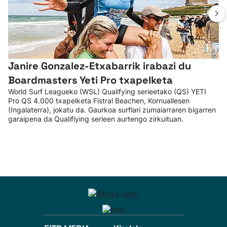
Janire Gonzalez-Etxabarrik irabazi du
Boardmasters Yeti Pro txapelketa
World Surf Leagueko (WSL) Qualifying serieetako (QS) YETI
Pro QS 4.000 txapelketa Fistral Beachen, Kornuallesen
(Ingalaterra), jokatu da. Gaurkoa surflari zumaiarraren bigarren
garaipena da Qualifiying serieen aurtengo zirkuituan.