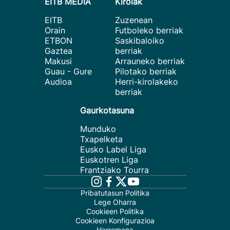
EITB MEDIA
Kirolak
EITB
Zuzenean
Orain
Futboleko berriak
ETBON
Saskibaloiko
Gaztea
berriak
Makusi
Arrauneko berriak
Guau - Gure
Pilotako berriak
Audioa
Herri-kirolakeko
berriak
Gaurkotasuna
Munduko
Txapelketa
Eusko Label Liga
Euskotren Liga
Frantziako Tourra
Pribatutasun Politika
Lege Oharra
Cookieen Politika
Cookieen Konfigurazioa
Harremana