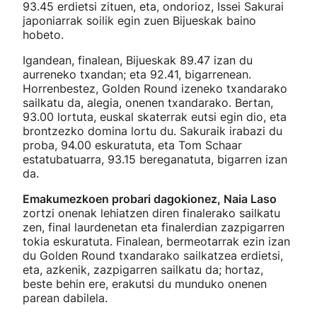
93.45 erdietsi zituen, eta, ondorioz, Issei Sakurai
japoniarrak soilik egin zuen Bijueskak baino
hobeto.
Igandean, finalean, Bijueskak 89.47 izan du
aurreneko txandan; eta 92.41, bigarrenean.
Horrenbestez, Golden Round izeneko txandarako
sailkatu da, alegia, onenen txandarako. Bertan,
93.00 lortuta, euskal skaterrak eutsi egin dio, eta
brontzezko domina lortu du. Sakuraik irabazi du
proba, 94.00 eskuratuta, eta Tom Schaar
estatubatuarra, 93.15 bereganatuta, bigarren izan
da.
Emakumezkoen probari dagokionez, Naia Laso
zortzi onenak lehiatzen diren finalerako sailkatu
zen, final laurdenetan eta finalerdian zazpigarren
tokia eskuratuta. Finalean, bermeotarrak ezin izan
du Golden Round txandarako sailkatzea erdietsi,
eta, azkenik, zazpigarren sailkatu da; hortaz,
beste behin ere, erakutsi du munduko onenen
parean dabilela.