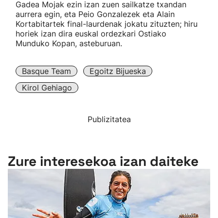
Gadea Mojak ezin izan zuen sailkatze txandan
aurrera egin, eta Peio Gonzalezek eta Alain
Kortabitartek final-laurdenak jokatu zituzten; hiru
horiek izan dira euskal ordezkari Ostiako
Munduko Kopan, asteburuan.
Basque Team
Egoitz Bijueska
Kirol Gehiago
Publizitatea
Zure interesekoa izan daiteke