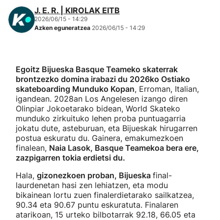
J. E. R. | KIROLAK EITB
2026/06/15 - 14:29
Azken eguneratzea
2026/06/15 - 14:29
Egoitz Bijueska Basque Teameko skaterrak
brontzezko domina irabazi du 2026ko Ostiako
skateboarding Munduko Kopan
, Erroman, Italian,
igandean. 2028an Los Angelesen izango diren
Olinpiar Jokoetarako bidean, World Skateko
munduko zirkuituko lehen proba puntuagarria
jokatu dute, asteburuan, eta Bijueskak hirugarren
postua eskuratu du. Gainera, emakumezkoen
finalean,
Naia Lasok, Basque Teamekoa bera ere,
zazpigarren tokia erdietsi du.
Hala,
gizonezkoen proban, Bijueska
final-
laurdenetan hasi zen lehiatzen, eta modu
bikainean lortu zuen finalerdietarako sailkatzea,
90.34 eta 90.67 puntu eskuratuta. Finalaren
atarikoan, 15 urteko bilbotarrak 92.18, 66.05 eta