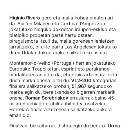
Higinio Rivero
gero eta maila hobea ematen ari
da. Aurten Milanen eta Cortina d’Ampezzon
jokatutako Neguko Jokoetan iraupen-eskiko eta
biatloiko probetan parte hartu ostean,
piraguismora itzuli da, maila gorenean lehiatzen
jarraitzeko, bi urte barru Los Angelesen jokatuko
diren Udako Jokoetarako sailkatzeko asmoz.
Montemor-o-Velho (Portugal) herrian jokatutako
Europako Txapelketan, esprint eta parakanoe
modalitateetan aritu da, eta orain arte inoiz lortu
duen marka onena lortu du.
VL2-200
kategorian,
finalera sailkatzeko proban,
51,967
segundoko
marka egin du, bere txandako bigarren markarik
onena,
Roman Serebriakov
errusiarrak baino 45
milaren gehiago erabilita ibilbidea osatzeko.
Horrek A finalera zuzenean sailkatzeko aukera
eman dio.
Finalean, bizkaitarrak distira egin du berriro.
Urrea