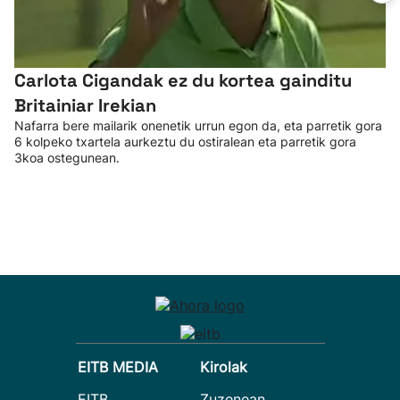
Carlota Cigandak ez du kortea gainditu
Britainiar Irekian
Nafarra bere mailarik onenetik urrun egon da, eta parretik gora
6 kolpeko txartela aurkeztu du ostiralean eta parretik gora
3koa ostegunean.
EITB MEDIA
Kirolak
EITB
Zuzenean