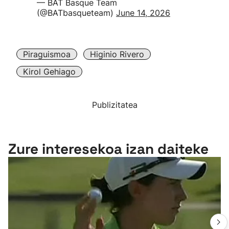
— BAT Basque Team
(@BATbasqueteam)
June 14, 2026
Piraguismoa
Higinio Rivero
Kirol Gehiago
Publizitatea
Zure interesekoa izan daiteke