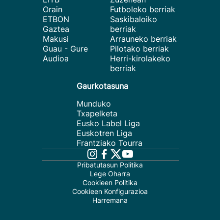
Orain
Futboleko berriak
ETBON
Saskibaloiko
Gaztea
berriak
Makusi
Arrauneko berriak
Guau - Gure
Pilotako berriak
Audioa
Herri-kirolakeko
berriak
Gaurkotasuna
Munduko
Txapelketa
Eusko Label Liga
Euskotren Liga
Frantziako Tourra
Pribatutasun Politika
Lege Oharra
Cookieen Politika
Cookieen Konfigurazioa
Harremana