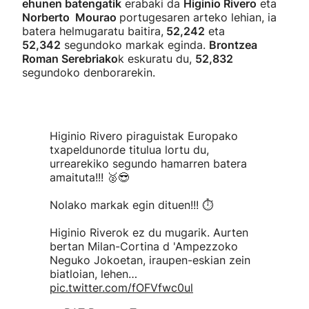
ehunen batengatik
erabaki da
Higinio Rivero
eta
Norberto Mourao
portugesaren arteko lehian, ia
batera helmugaratu baitira,
52,242
eta
52,342
segundoko markak eginda.
Brontzea
Roman Serebriako
k eskuratu du,
52,832
segundoko denborarekin.
Higinio Rivero piraguistak Europako
txapeldunorde titulua lortu du,
urrearekiko segundo hamarren batera
amaituta!!! 🥈😎
Nolako markak egin dituen!!! ⏱️
Higinio Riverok ez du mugarik. Aurten
bertan Milan-Cortina d 'Ampezzoko
Neguko Jokoetan, iraupen-eskian zein
biatloian, lehen…
pic.twitter.com/fOFVfwc0ul