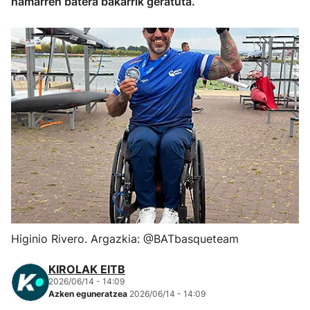
hamarren batera bakarrik geratuta.
Herri-kirolak
Eskubaloia
Kirolak 360
Atletismoa
Mendi-lasterketak
Kirol gehiago
Higinio Rivero. Argazkia: @BATbasqueteam
"Helmuga"
KIROLAK EITB
2026/06/14 - 14:09
Azken eguneratzea
2026/06/14 - 14:09