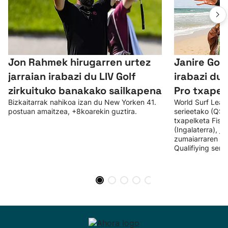
Jon Rahmek hirugarren urtez
Janire Gon
jarraian irabazi du LIV Golf
irabazi du
zirkuituko banakako sailkapena
Pro txapel
Bizkaitarrak nahikoa izan du New Yorken 41.
World Surf Leag
postuan amaitzea, +8koarekin guztira.
serieetako (QS)
txapelketa Fistr
(Ingalaterra), jo
zumaiarraren bi
Qualifiying seri