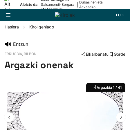
Dubasinen eta
|
Albiste da:
Salsamendi-Bergara
Aaveseko
eta Erasun vs
Valentiniren
Gaminde
EU
aurkezpenak
Hasiera
Kirol gehiago
Bilatzailea
Entzun
ERRUGBIA, BILBON
Elkarbanatu
Gorde
Futbola
Argazki onenak
Pilota
Argazkia
1 / 41
Arrauna
Saskibaloia
Txirrindularitza