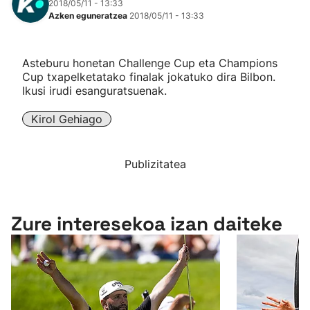
2018/05/11 - 13:33
Azken eguneratzea
2018/05/11 - 13:33
Asteburu honetan Challenge Cup eta Champions
Cup txapelketatako finalak jokatuko dira Bilbon.
Ikusi irudi esanguratsuenak.
Kirol Gehiago
Publizitatea
Zure interesekoa izan daiteke