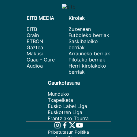
EITB MEDIA
Kirolak
EITB
Zuzenean
Orain
Futboleko berriak
ETBON
Saskibaloiko
Gaztea
berriak
Makusi
Arrauneko berriak
Guau - Gure
Pilotako berriak
Audioa
Herri-kirolakeko
berriak
Gaurkotasuna
Munduko
Txapelketa
Eusko Label Liga
Euskotren Liga
Frantziako Tourra
Pribatutasun Politika