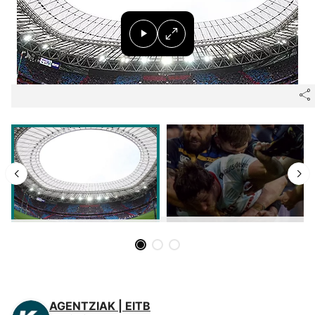
Herri-kirolak
Eskubaloia
Kirolak 360
Atletismoa
Mendi-lasterketak
Kirol gehiago
"Helmuga"
AGENTZIAK | EITB