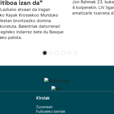
itiboa izan da"
Jon Rahmek 23. bukat
4 kolperekin. LIV liga
Lazkano etxean da iragan
emaitzarik txarrena d
ako Kayak Krossekoo Munduko
lketan brontzezko domina
ikoratuta. Balentriak datorrenari
 egiteko indarrez bete du Basque
ko palista.
Kirolak
Zuzenean
Futboleko berriak