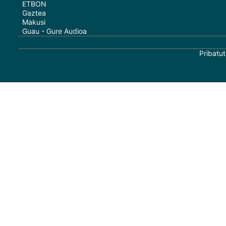
ETBON
Gaztea
Makusi
Guau - Gure Audioa
Pribatut