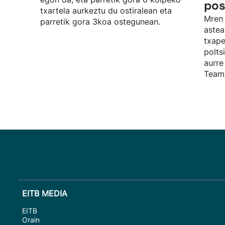
pos
txartela aurkeztu du ostiralean eta
Mren 
parretik gora 3koa ostegunean.
aste
txape
polts
aurre
Teame
EITB MEDIA
EITB
Orain