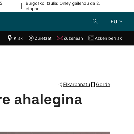
5.
Burgosko Itzulia: Onley gailendu da 2.
|
etapan
EU
"Helmuga"
Klisk
Zuretzat
Zuzenean
Azken berriak
Klisk
Zuzenean
o
Zuretzat
Azken berria
Elkarbanatu
Gorde
re ahalegina