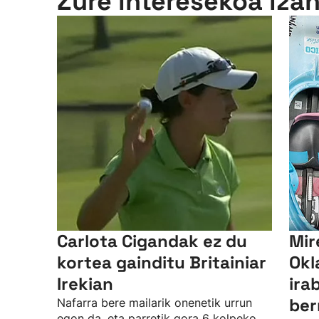
Zure interesekoa iza
Carlota Cigandak ez du
Mir
kortea gainditu Britainiar
Okl
Irekian
ira
ber
Nafarra bere mailarik onenetik urrun
egon da, eta parretik gora 6 kolpeko