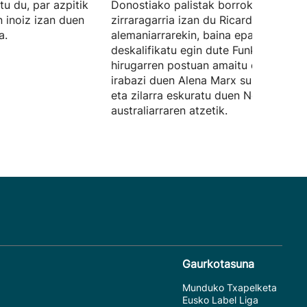
u du, par azpitik
Donostiako palistak borroka
n inoiz izan duen
zirraragarria izan du Ricarda Funk
a.
alemaniarrarekin, baina epaileek
deskalifikatu egin dute Funk. Lazkan
hirugarren postuan amaitu du, urrea
irabazi duen Alena Marx suitzarraren
eta zilarra eskuratu duen Noemie Fox
australiarraren atzetik.
Gaurkotasuna
Munduko Txapelketa
Eusko Label Liga