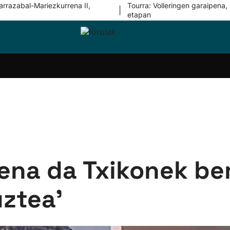
arrazabal-Mariezkurrena II,
Tourra: Volleringen garaipena, 
|
etapan
i-
Eskubaloia
Kirolak
Atletismoa
Mendi-
Kirol
lak
360
lasterketak
gehiag
Taldeak
olaritza
Lehiaketak
Zuzenean
i-
Kirol-
tzea
bideoak
l Herri
tira
'Pena da Txikonek be
ztea'