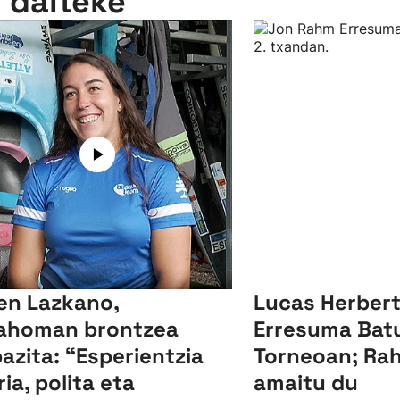
n daiteke
en Lazkano,
Lucas Herbert 
ahoman brontzea
Erresuma Batu
bazita: “Esperientzia
Torneoan; Ra
ria, polita eta
amaitu du