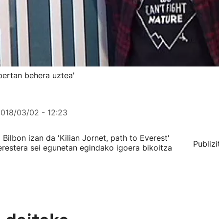
bertan behera uztea'
018/03/02 - 12:23
Bilbon izan da 'Kilian Jornet, path to Everest'
Publizi
restera sei egunetan egindako igoera bikoitza