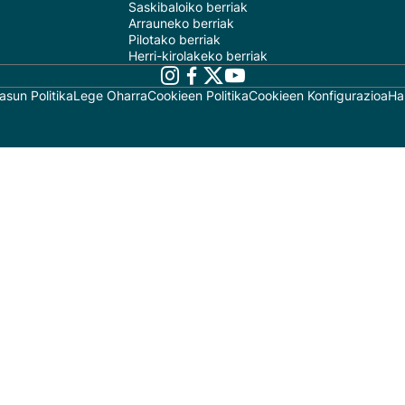
Saskibaloiko berriak
Arrauneko berriak
Pilotako berriak
Herri-kirolakeko berriak
asun Politika
Lege Oharra
Cookieen Politika
Cookieen Konfigurazioa
Ha