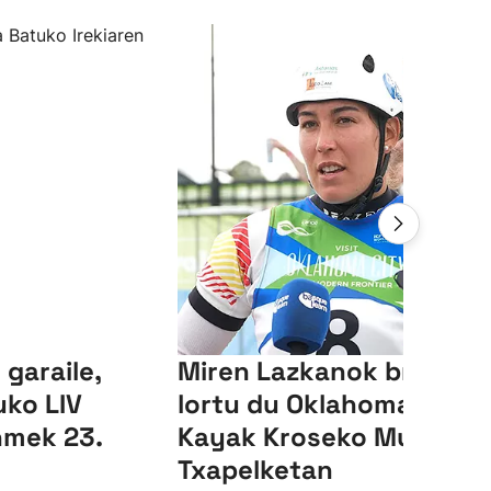
garaile,
Miren Lazkanok brontze
ko LIV
lortu du Oklahomako
hmek 23.
Kayak Kroseko Munduk
Txapelketan