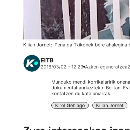
Kilian Jornet: 'Pena da Txikonek bere ahalegina 
EITB
2018/03/02 - 12:23
Azken eguneratzea
2
Munduko mendi korrikalaririk onena 
dokumental aurkezteko. Bertan, Eve
kontatzen du kataluniarrak.
Kirol Gehiago
Kilian Jornet