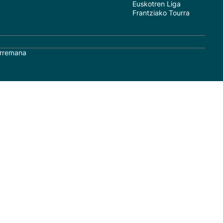
Euskotren Liga
Frantziako Tourra
rremana