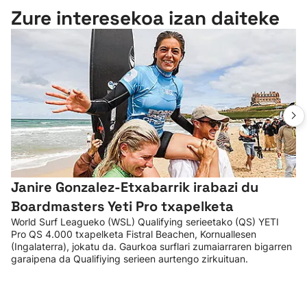
Zure interesekoa izan daiteke
Janire Gonzalez-Etxabarrik irabazi du
Boardmasters Yeti Pro txapelketa
World Surf Leagueko (WSL) Qualifying serieetako (QS) YETI
Pro QS 4.000 txapelketa Fistral Beachen, Kornuallesen
(Ingalaterra), jokatu da. Gaurkoa surflari zumaiarraren bigarren
garaipena da Qualifiying serieen aurtengo zirkuituan.