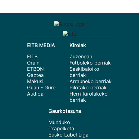
EITB MEDIA
Kirolak
EITB
Zuzenean
Orain
Futboleko berriak
ETBON
Saskibaloiko
Gaztea
berriak
Makusi
Arrauneko berriak
Guau - Gure
Pilotako berriak
Audioa
Herri-kirolakeko
berriak
Gaurkotasuna
Munduko
Txapelketa
Eusko Label Liga