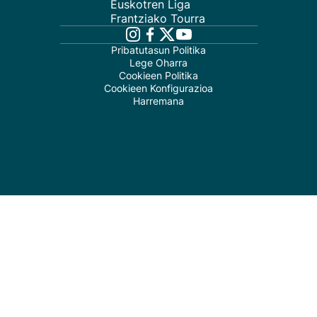
Euskotren Liga
Frantziako Tourra
Pribatutasun Politika
Lege Oharra
Cookieen Politika
Cookieen Konfigurazioa
Harremana