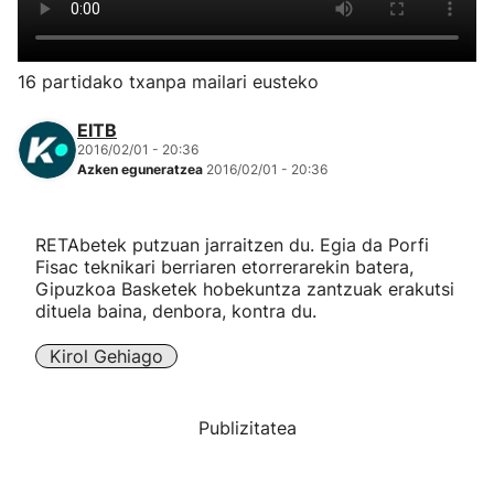
Herri-kirolak
16 partidako txanpa mailari eusteko
Eskubaloia
EITB
2016/02/01 - 20:36
Kirolak 360
Azken eguneratzea
2016/02/01 - 20:36
Atletismoa
RETAbetek putzuan jarraitzen du. Egia da Porfi
Fisac teknikari berriaren etorrerarekin batera,
Mendi-lasterketak
Gipuzkoa Basketek hobekuntza zantzuak erakutsi
dituela baina, denbora, kontra du.
Kirol gehiago
Kirol Gehiago
"Helmuga"
Publizitatea