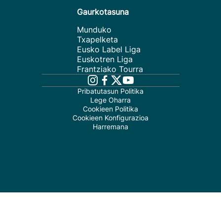
Gaurkotasuna
Munduko
Txapelketa
Eusko Label Liga
Euskotren Liga
Frantziako Tourra
Pribatutasun Politika
Lege Oharra
Cookieen Politika
Cookieen Konfigurazioa
Harremana