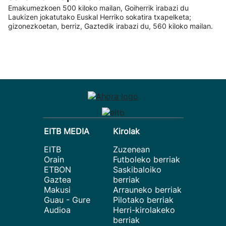
Emakumezkoen 500 kiloko mailan, Goiherrik irabazi du
Laukizen jokatutako Euskal Herriko sokatira txapelketa;
gizonezkoetan, berriz, Gaztedik irabazi du, 560 kiloko mailan.
EITB MEDIA
Kirolak
EITB
Zuzenean
Orain
Futboleko berriak
ETBON
Saskibaloiko
Gaztea
berriak
Makusi
Arrauneko berriak
Guau - Gure
Pilotako berriak
Audioa
Herri-kirolakeko
berriak