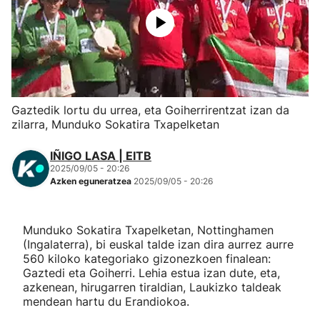
Herri-kirolak
Eskubaloia
Kirolak 360
Gaztedik lortu du urrea, eta Goiherrirentzat izan da
zilarra, Munduko Sokatira Txapelketan
Atletismoa
IÑIGO LASA | EITB
2025/09/05 - 20:26
Mendi-lasterketak
Azken eguneratzea
2025/09/05 - 20:26
Kirol gehiago
Munduko Sokatira Txapelketan, Nottinghamen
(Ingalaterra), bi euskal talde izan dira aurrez aurre
"Helmuga"
560 kiloko kategoriako gizonezkoen finalean:
Gaztedi eta Goiherri. Lehia estua izan dute, eta,
azkenean, hirugarren tiraldian, Laukizko taldeak
mendean hartu du Erandiokoa.