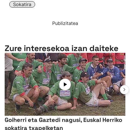
Sokatira
Publizitatea
Zure interesekoa izan daiteke
Goiherri eta Gaztedi nagusi, Euskal Herriko
sokatira txapelketan