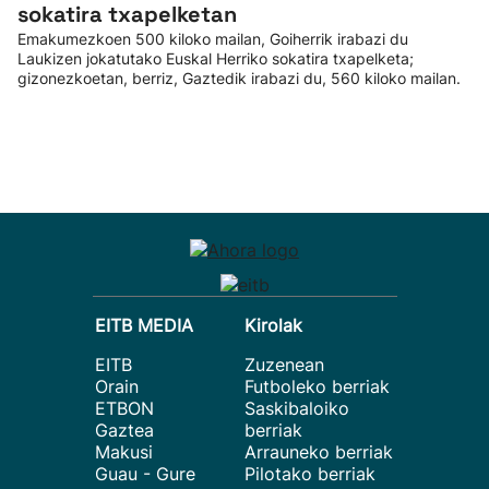
sokatira txapelketan
Emakumezkoen 500 kiloko mailan, Goiherrik irabazi du
Laukizen jokatutako Euskal Herriko sokatira txapelketa;
gizonezkoetan, berriz, Gaztedik irabazi du, 560 kiloko mailan.
EITB MEDIA
Kirolak
EITB
Zuzenean
Orain
Futboleko berriak
ETBON
Saskibaloiko
Gaztea
berriak
Makusi
Arrauneko berriak
Guau - Gure
Pilotako berriak