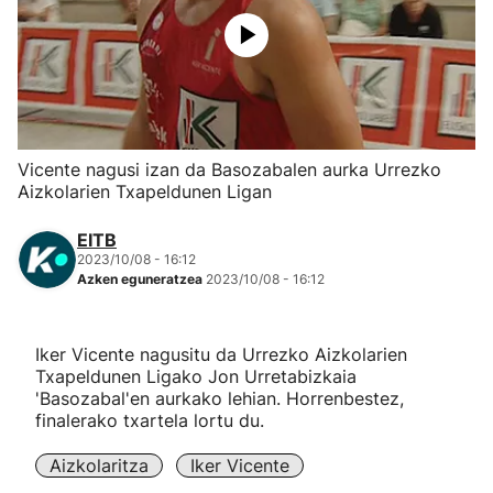
Herri-kirolak
Eskubaloia
Kirolak 360
Vicente nagusi izan da Basozabalen aurka Urrezko
Aizkolarien Txapeldunen Ligan
Atletismoa
EITB
2023/10/08 - 16:12
Mendi-lasterketak
Azken eguneratzea
2023/10/08 - 16:12
Kirol gehiago
Iker Vicente nagusitu da Urrezko Aizkolarien
Txapeldunen Ligako Jon Urretabizkaia
"Helmuga"
'Basozabal'en aurkako lehian. Horrenbestez,
finalerako txartela lortu du.
Aizkolaritza
Iker Vicente