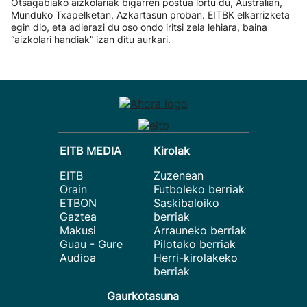
Otsagabiako aizkolariak bigarren postua lortu du, Australian,
Munduko Txapelketan, Azkartasun proban. EITBK elkarrizketa
egin dio, eta adierazi du oso ondo iritsi zela lehiara, baina
“aizkolari handiak” izan ditu aurkari.
EITB MEDIA
Kirolak
EITB
Zuzenean
Orain
Futboleko berriak
ETBON
Saskibaloiko
Gaztea
berriak
Makusi
Arrauneko berriak
Guau - Gure
Pilotako berriak
Audioa
Herri-kirolakeko
berriak
Gaurkotasuna