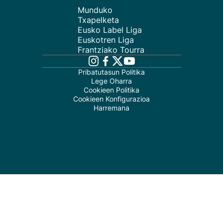
Munduko
Txapelketa
Eusko Label Liga
Euskotren Liga
Frantziako Tourra
Pribatutasun Politika
Lege Oharra
Cookieen Politika
Cookieen Konfigurazioa
Harremana