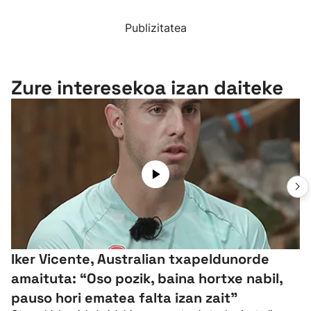
Publizitatea
Zure interesekoa izan daiteke
Iker Vicente, Australian txapeldunorde
amaituta: “Oso pozik, baina hortxe nabil,
pauso hori ematea falta izan zait”