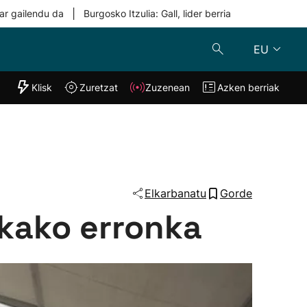
|
ar gailendu da
Burgosko Itzulia: Gall, lider berria
EU
"Helmuga"
Klisk
Zuretzat
Zuzenean
Azken berriak
Klisk
Zuzenean
o
Zuretzat
Azken berria
Elkarbanatu
Gorde
kako erronka