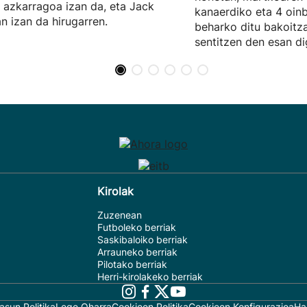
 azkarragoa izan da, eta Jack
kanaerdiko eta 4 oin
n izan da hirugarren.
beharko ditu bakoitz
sentitzen den esan di
Kirolak
Zuzenean
Futboleko berriak
Saskibaloiko berriak
Arrauneko berriak
Pilotako berriak
Herri-kirolakeko berriak
asun Politika
Lege Oharra
Cookieen Politika
Cookieen Konfigurazioa
Ha