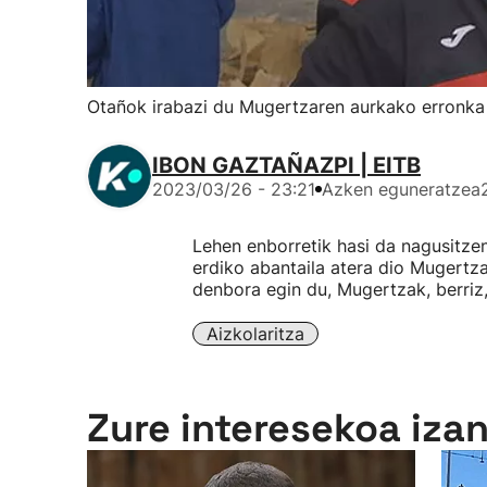
Otañok irabazi du Mugertzaren aurkako erronka
IBON GAZTAÑAZPI | EITB
2023/03/26 - 23:21
Azken eguneratzea
Lehen enborretik hasi da nagusitze
erdiko abantaila atera dio Mugert
denbora egin du, Mugertzak, berriz
Aizkolaritza
Zure interesekoa iza