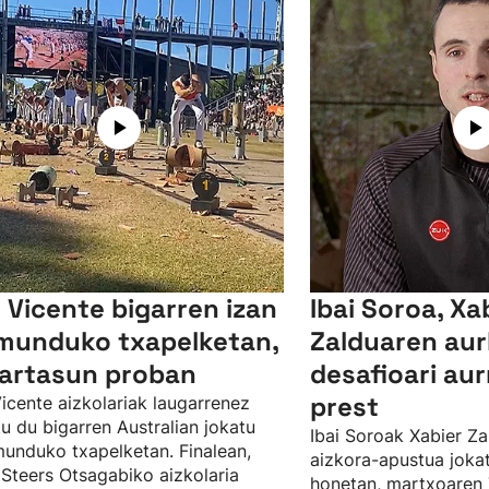
r Vicente bigarren izan
Ibai Soroa, Xa
munduko txapelketan,
Zalduaren au
artasun proban
desafioari aur
prest
Vicente aizkolariak laugarrenez
u du bigarren Australian jokatu
Ibai Soroak Xabier Z
unduko txapelketan. Finalean,
aizkora-apustua joka
Steers Otsagabiko aizkolaria
honetan, martxoaren 