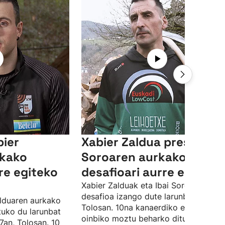
bier
Xabier Zaldua prest, Ibai
rkako
Soroaren aurkako
re egiteko
desafioari aurre egiteko
Xabier Zalduak eta Ibai Soroak aizko
desafioa izango dute larunbat honeta
alduaren aurkako
Tolosan. 10na kanaerdiko eta 4na
tuko du larunbat
oinbiko moztu beharko dituzte.
7an, Tolosan. 10