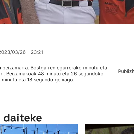
2023/03/26 - 23:21
n beizamarra. Bostgarren egurrerako minutu eta
Publizi
zari. Beizamakoak 48 minutu eta 26 segundoko
, minutu eta 18 segundo gehiago.
n daiteke