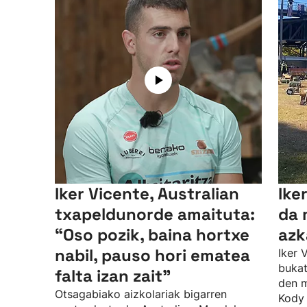
Iker Vicente, Australian
Ike
txapeldunorde amaituta:
da 
“Oso pozik, baina hortxe
azk
nabil, pauso hori ematea
Iker 
bukat
falta izan zait”
den m
Otsagabiako aizkolariak bigarren
Kody 