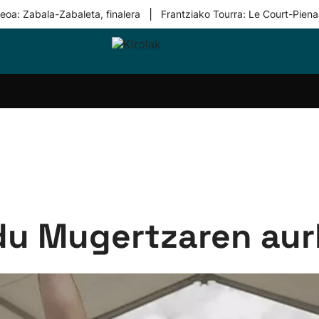
|
eoa: Zabala-Zabaleta, finalera
Frantziako Tourra: Le Court-Piena
i-
Eskubaloia
Kirolak
Atletismoa
Mendi-
Kirol
lak
360
lasterketak
gehiag
Taldeak
olaritza
Lehiaketak
Zuzenean
i-
Kirol-
tzea
bideoak
l Herri
tira
 du Mugertzaren aur