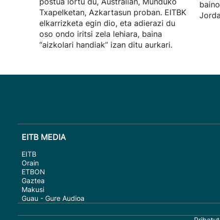
postua lortu du, Australian, Munduko
baino
Txapelketan, Azkartasun proban. EITBK
Jorda
elkarrizketa egin dio, eta adierazi du
oso ondo iritsi zela lehiara, baina
“aizkolari handiak” izan ditu aurkari.
EITB MEDIA
EITB
Orain
ETBON
Gaztea
Makusi
Guau - Gure Audioa
Pribatut