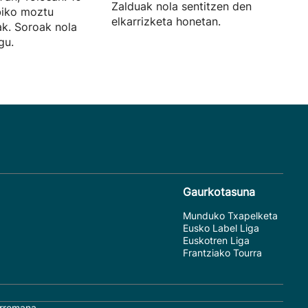
Zalduak nola sentitzen den kontatu d
biko moztu
elkarrizketa honetan.
ak. Soroak nola
gu.
Gaurkotasuna
Munduko Txapelketa
Eusko Label Liga
Euskotren Liga
Frantziako Tourra
rremana