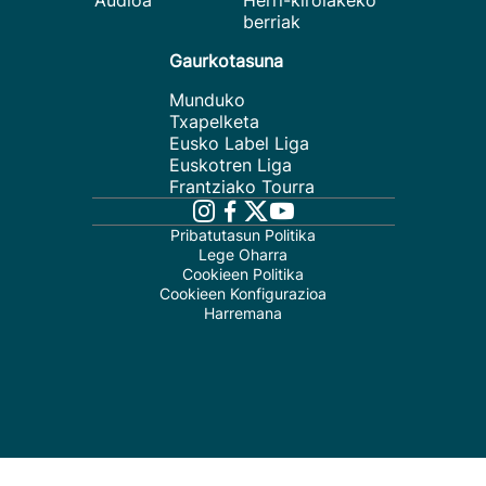
Audioa
Herri-kirolakeko
berriak
Gaurkotasuna
Munduko
Txapelketa
Eusko Label Liga
Euskotren Liga
Frantziako Tourra
Pribatutasun Politika
Lege Oharra
Cookieen Politika
Cookieen Konfigurazioa
Harremana