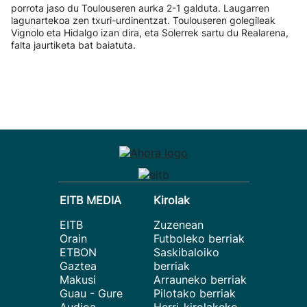
porrota jaso du Toulouseren aurka 2-1 galduta. Laugarren
lagunartekoa zen txuri-urdinentzat. Toulouseren golegileak
Vignolo eta Hidalgo izan dira, eta Solerrek sartu du Realarena,
falta jaurtiketa bat baiatuta.
EITB MEDIA
Kirolak
EITB
Zuzenean
Orain
Futboleko berriak
ETBON
Saskibaloiko
Gaztea
berriak
Makusi
Arrauneko berriak
Guau - Gure
Pilotako berriak