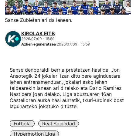
Herri-kirolak
Sanse Zubietan ari da lanean.
Eskubaloia
KIROLAK EITB
2026/07/09 - 15:59
Kirolak 360
Azken eguneratzea
2026/07/09 - 15:59
Atletismoa
Sanse denboraldi berria prestatzen hasi da. Jon
Ansotegik 24 jokalari izan ditu bere aginduetara
Mendi-lasterketak
lehen entrenamenduan, jokalari asko lehen
taldearekin lanean ari direlako eta Dario Ramirez
Kirol gehiago
Nasticera joan delako. Liga abuztuaren 16an
Castelloren aurka hasi aurretik, txuri-urdinek bost
lagunarteko jokatuko dituzte.
"Helmuga"
Futbola
Real Sociedad
Hypermotion Liga