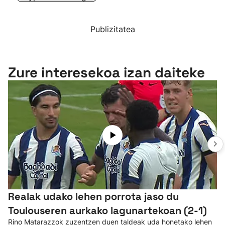
Publizitatea
Zure interesekoa izan daiteke
Realak udako lehen porrota jaso du
Toulouseren aurkako lagunartekoan (2-1)
Rino Matarazzok zuzentzen duen taldeak uda honetako lehen