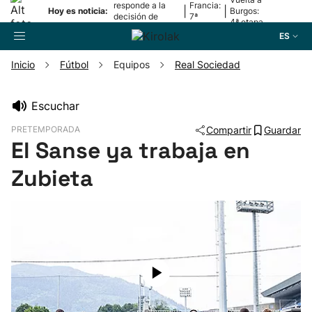
responde a la
Francia:
|
|
Hoy es noticia:
Burgos:
decisión de
7ª
4ª etapa
Oriamendi
etapa
ES
Inicio
Fútbol
Equipos
Real Sociedad
Buscador
Escuchar
PRETEMPORADA
Compartir
Guardar
Fútbol
El Sanse ya trabaja en
Zubieta
Pelota
Remo
Baloncesto
Ciclismo