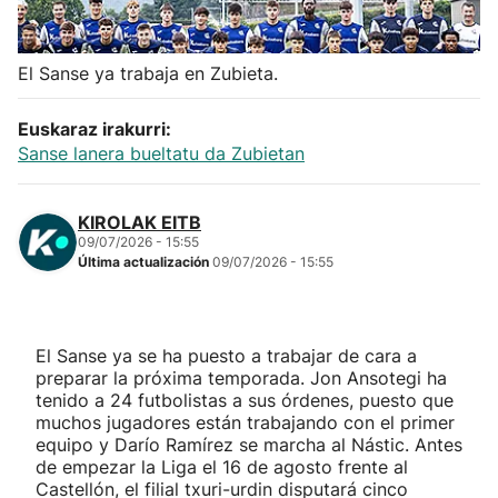
Herri-kirolak
El Sanse ya trabaja en Zubieta.
Balonmano
Euskaraz irakurri:
Sanse lanera bueltatu da Zubietan
Kirolak 360
Atletismo
KIROLAK EITB
09/07/2026 - 15:55
Última actualización
09/07/2026 - 15:55
Carreras de montaña
Más deportes
El Sanse ya se ha puesto a trabajar de cara a
preparar la próxima temporada. Jon Ansotegi ha
"Helmuga"
tenido a 24 futbolistas a sus órdenes, puesto que
muchos jugadores están trabajando con el primer
equipo y Darío Ramírez se marcha al Nástic. Antes
de empezar la Liga el 16 de agosto frente al
Castellón, el filial txuri-urdin disputará cinco