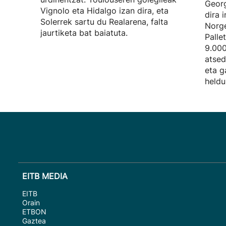
Georg
Vignolo eta Hidalgo izan dira, eta
dira 
Solerrek sartu du Realarena, falta
Norge
jaurtiketa bat baiatuta.
Palle
9.000
atsed
eta g
heldu
EITB MEDIA
EITB
Orain
ETBON
Gaztea