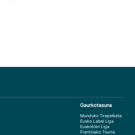
Gaurkotasuna
Munduko Txapelketa
Eusko Label Liga
Euskotren Liga
Frantziako Tourra