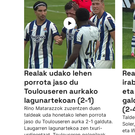
Realak udako lehen
Rea
porrota jaso du
ira
Toulouseren aurkako
eta
lagunartekoan (2-1)
gal
(2-
Rino Matarazzok zuzentzen duen
taldeak uda honetako lehen porrota
Talde
jaso du Toulouseren aurka 2-1 galduta.
Soler
Laugarren lagunartekoa zen txuri-
eta I
urdinentzat. Toulouseren golegileak