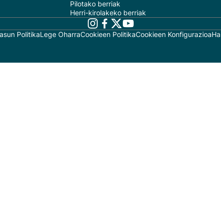
Pilotako berriak
Herri-kirolakeko berriak
asun Politika
Lege Oharra
Cookieen Politika
Cookieen Konfigurazioa
Ha