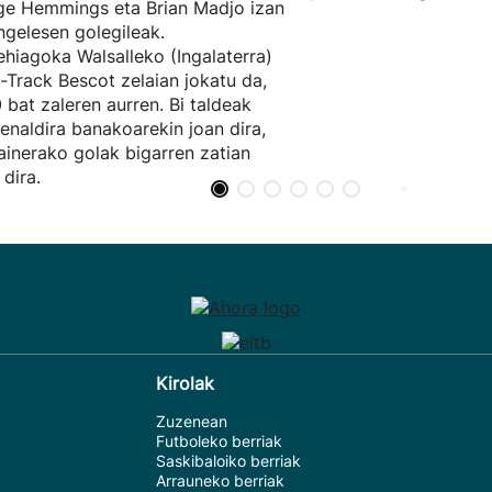
e Hemmings eta Brian Madjo izan
ingelesen golegileak.
hiagoka Walsalleko (Ingalaterra)
t-Track Bescot zelaian jokatu da,
 bat zaleren aurren. Bi taldeak
enaldira banakoarekin joan dira,
ainerako golak bigarren zatian
 dira.
Kirolak
Zuzenean
Futboleko berriak
Saskibaloiko berriak
Arrauneko berriak