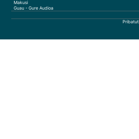
Makusi
Guau - Gure Audioa
Pribatut