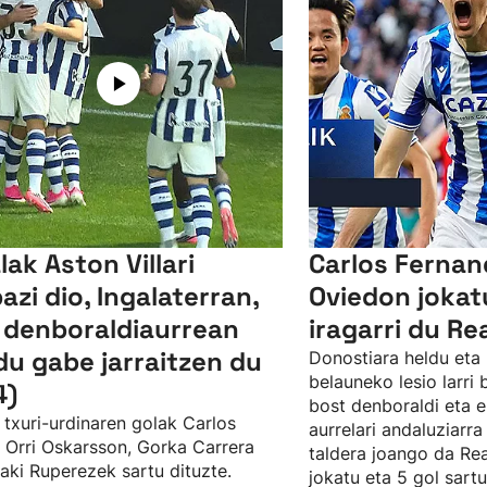
lak Aston Villari
Carlos Ferna
bazi dio, Ingalaterran,
Oviedon jokat
 denboraldiaurrean
iragarri du Re
du gabe jarraitzen du
Donostiara heldu eta 
belauneko lesio larri
4)
bost denboraldi eta e
 txuri-urdinaren golak Carlos
aurrelari andaluziarra
, Orri Oskarsson, Gorka Carrera
taldera joango da Rea
ñaki Ruperezek sartu dituzte.
jokatu eta 5 gol sartu