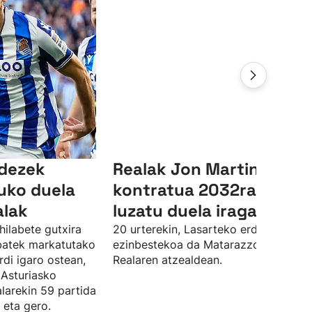
ndezek
Realak Jon Martinen
uko duela
kontratua 2032ra arte
alak
luzatu duela iragarri du
hilabete gutxira
20 urterekin, Lasarteko erdiko atzelar
 batek markatutako
ezinbestekoa da Matarazzorentzat
rdi igaro ostean,
Realaren atzealdean.
 Asturiasko
larekin 59 partida
 eta gero.