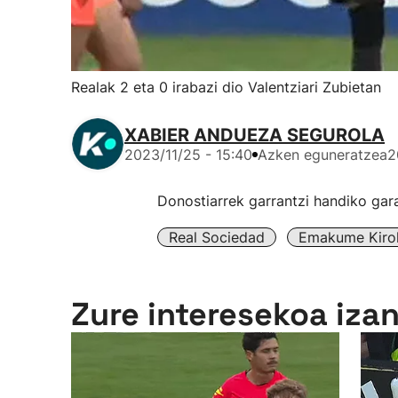
Realak 2 eta 0 irabazi dio Valentziari Zubietan
XABIER ANDUEZA SEGUROLA
2023/11/25 - 15:40
Azken eguneratzea
2
Donostiarrek garrantzi handiko gara
Real Sociedad
Emakume Kirol
Zure interesekoa iza