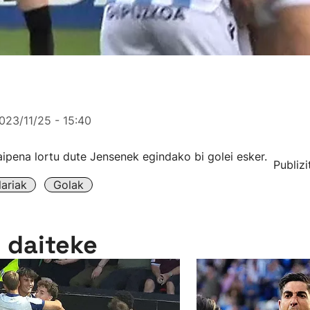
023/11/25 - 15:40
ipena lortu dute Jensenek egindako bi golei esker.
Publizi
ariak
Golak
n daiteke