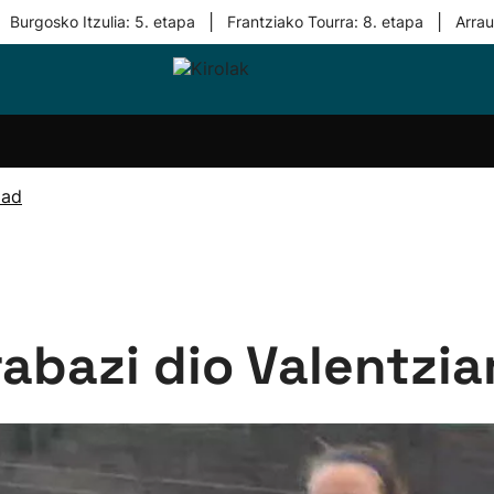
|
|
Burgosko Itzulia: 5. etapa
Frantziako Tourra: 8. etapa
Arra
i-
Eskubaloia
Kirolak
Atletismoa
Mendi-
Kirol
lak
360
lasterketak
gehiag
Taldeak
olaritza
Lehiaketak
Zuzenean
dad
i-
Kirol-
tzea
bideoak
l Herri
tira
rabazi dio Valentzia