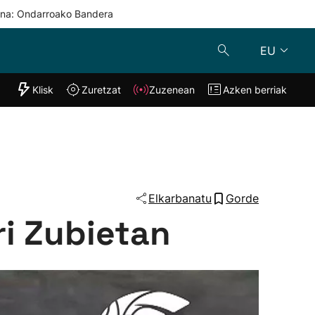
una: Ondarroako Bandera
EU
"Helmuga"
Klisk
Zuretzat
Zuzenean
Azken berriak
Klisk
Zuzenean
o
Zuretzat
Azken berria
Elkarbanatu
Gorde
ri Zubietan