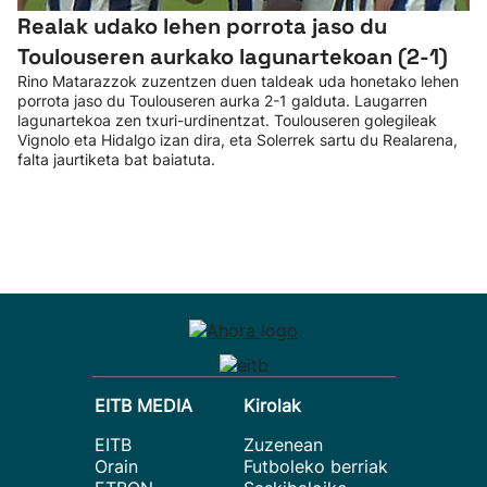
Realak udako lehen porrota jaso du
Toulouseren aurkako lagunartekoan (2-1)
Rino Matarazzok zuzentzen duen taldeak uda honetako lehen
porrota jaso du Toulouseren aurka 2-1 galduta. Laugarren
lagunartekoa zen txuri-urdinentzat. Toulouseren golegileak
Vignolo eta Hidalgo izan dira, eta Solerrek sartu du Realarena,
falta jaurtiketa bat baiatuta.
EITB MEDIA
Kirolak
EITB
Zuzenean
Orain
Futboleko berriak