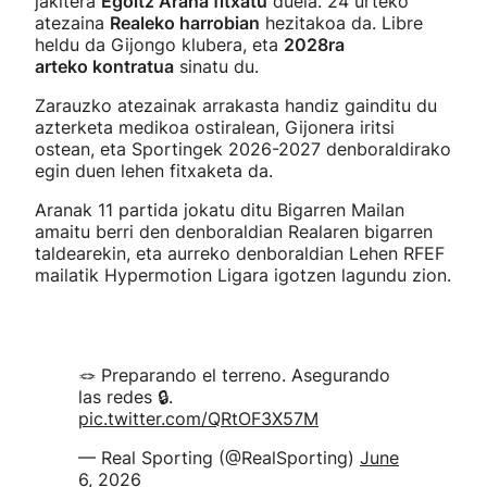
jakitera
Egoitz Arana fitxatu
duela. 24 urteko
atezaina
Realeko harrobian
hezitakoa da. Libre
heldu da Gijongo klubera, eta
2028ra
arteko kontratua
sinatu du.
Zarauzko atezainak arrakasta handiz gainditu du
azterketa medikoa ostiralean, Gijonera iritsi
ostean, eta Sportingek 2026-2027 denboraldirako
egin duen lehen fitxaketa da.
Aranak 11 partida jokatu ditu Bigarren Mailan
amaitu berri den denboraldian Realaren bigarren
taldearekin, eta aurreko denboraldian Lehen RFEF
mailatik Hypermotion Ligara igotzen lagundu zion.
🪢 Preparando el terreno. Asegurando
las redes 🔒.
pic.twitter.com/QRtOF3X57M
— Real Sporting (@RealSporting)
June
6, 2026