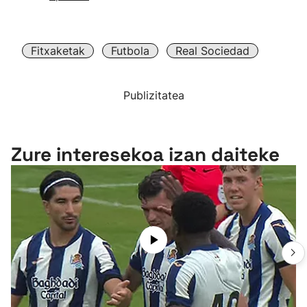
Fitxaketak
Futbola
Real Sociedad
Publizitatea
Zure interesekoa izan daiteke