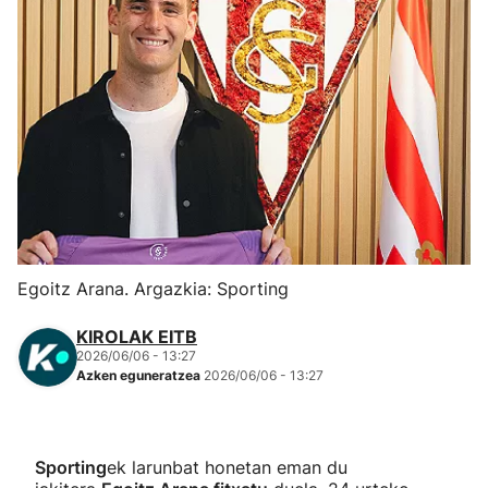
Herri-kirolak
Eskubaloia
Kirolak 360
Atletismoa
Mendi-lasterketak
Egoitz Arana. Argazkia: Sporting
Kirol gehiago
KIROLAK EITB
2026/06/06 - 13:27
Azken eguneratzea
2026/06/06 - 13:27
"Helmuga"
Sporting
ek larunbat honetan eman du