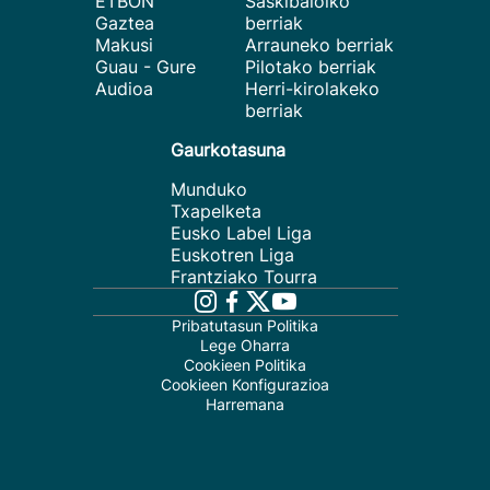
ETBON
Saskibaloiko
Gaztea
berriak
Makusi
Arrauneko berriak
Guau - Gure
Pilotako berriak
Audioa
Herri-kirolakeko
berriak
Gaurkotasuna
Munduko
Txapelketa
Eusko Label Liga
Euskotren Liga
Frantziako Tourra
Pribatutasun Politika
Lege Oharra
Cookieen Politika
Cookieen Konfigurazioa
Harremana