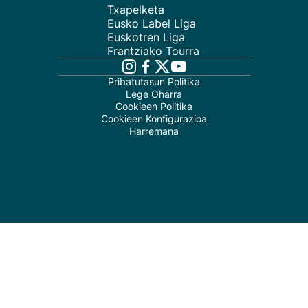
Txapelketa
Eusko Label Liga
Euskotren Liga
Frantziako Tourra
Pribatutasun Politika
Lege Oharra
Cookieen Politika
Cookieen Konfigurazioa
Harremana