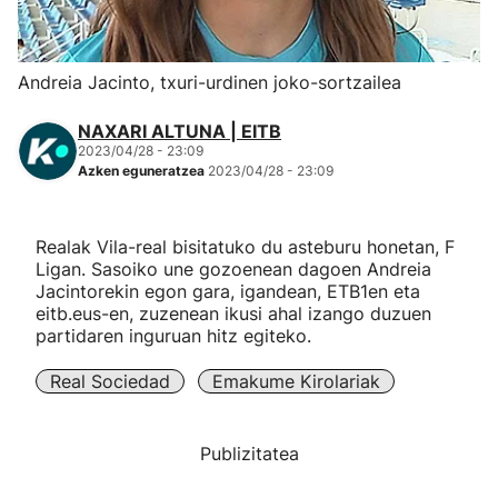
Herri-kirolak
Andreia Jacinto, txuri-urdinen joko-sortzailea
Eskubaloia
NAXARI ALTUNA | EITB
2023/04/28 - 23:09
Kirolak 360
Azken eguneratzea
2023/04/28 - 23:09
Atletismoa
Realak Vila-real bisitatuko du asteburu honetan, F
Ligan. Sasoiko une gozoenean dagoen Andreia
Mendi-lasterketak
Jacintorekin egon gara, igandean, ETB1en eta
eitb.eus-en, zuzenean ikusi ahal izango duzuen
partidaren inguruan hitz egiteko.
Kirol gehiago
Real Sociedad
Emakume Kirolariak
"Helmuga"
Publizitatea