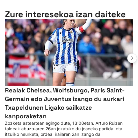
Zure interesekoa izan daiteke
Realak Chelsea, Wolfsburgo, Paris Saint-
Germain edo Juventus izango du aurkari
Txapeldunen Ligako sailkatze
kanporaketan
Zozketa asteartean egingo dute, 13:00etan. Arturo Ruizen
taldeak abuztuaren 26an jokatuko du joaneko partida, eta
itzuliko neurketa, ordea, irailaren 2an izango da.