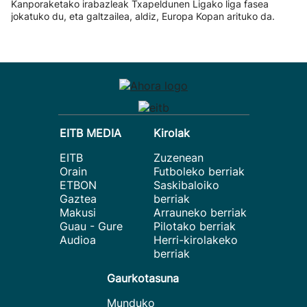
Kanporaketako irabazleak Txapeldunen Ligako liga fasea
jokatuko du, eta galtzailea, aldiz, Europa Kopan arituko da.
EITB MEDIA
Kirolak
EITB
Zuzenean
Orain
Futboleko berriak
ETBON
Saskibaloiko
Gaztea
berriak
Makusi
Arrauneko berriak
Guau - Gure
Pilotako berriak
Audioa
Herri-kirolakeko
berriak
Gaurkotasuna
Munduko