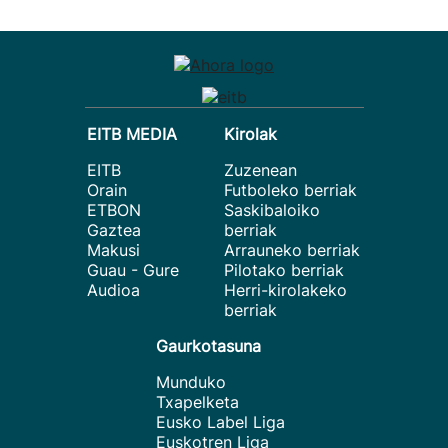
EITB MEDIA
Kirolak
EITB
Zuzenean
Orain
Futboleko berriak
ETBON
Saskibaloiko
Gaztea
berriak
Makusi
Arrauneko berriak
Guau - Gure
Pilotako berriak
Audioa
Herri-kirolakeko
berriak
Gaurkotasuna
Munduko
Txapelketa
Eusko Label Liga
Euskotren Liga