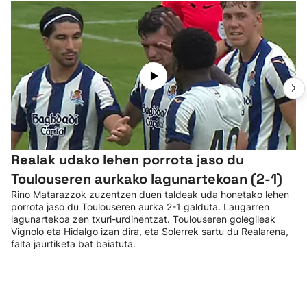
Realak udako lehen porrota jaso du
Toulouseren aurkako lagunartekoan (2-1)
Rino Matarazzok zuzentzen duen taldeak uda honetako lehen
porrota jaso du Toulouseren aurka 2-1 galduta. Laugarren
lagunartekoa zen txuri-urdinentzat. Toulouseren golegileak
Vignolo eta Hidalgo izan dira, eta Solerrek sartu du Realarena,
falta jaurtiketa bat baiatuta.