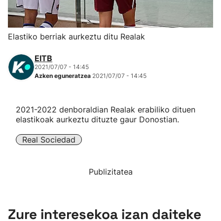
Herri-kirolak
Elastiko berriak aurkeztu ditu Realak
Eskubaloia
EITB
2021/07/07 - 14:45
Kirolak 360
Azken eguneratzea
2021/07/07 - 14:45
Atletismoa
2021-2022 denboraldian Realak erabiliko dituen
elastikoak aurkeztu dituzte gaur Donostian.
Mendi-lasterketak
Real Sociedad
Kirol gehiago
Publizitatea
"Helmuga"
Zure interesekoa izan daiteke