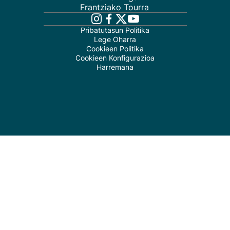
Frantziako Tourra
Pribatutasun Politika
Lege Oharra
Cookieen Politika
Cookieen Konfigurazioa
Harremana