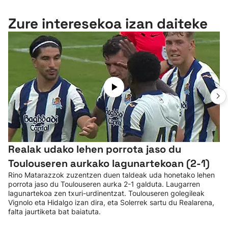
Zure interesekoa izan daiteke
Realak udako lehen porrota jaso du
Toulouseren aurkako lagunartekoan (2-1)
Rino Matarazzok zuzentzen duen taldeak uda honetako lehen
porrota jaso du Toulouseren aurka 2-1 galduta. Laugarren
lagunartekoa zen txuri-urdinentzat. Toulouseren golegileak
Vignolo eta Hidalgo izan dira, eta Solerrek sartu du Realarena,
falta jaurtiketa bat baiatuta.