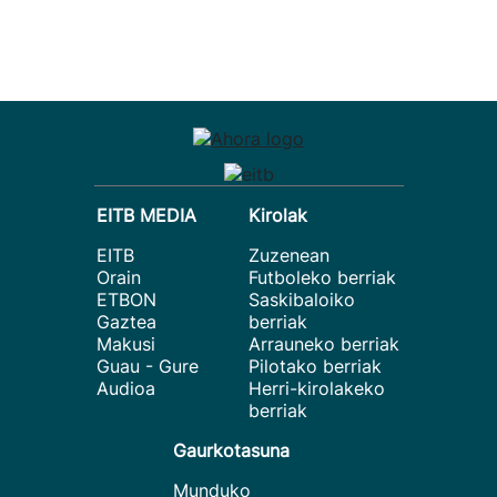
EITB MEDIA
Kirolak
EITB
Zuzenean
Orain
Futboleko berriak
ETBON
Saskibaloiko
Gaztea
berriak
Makusi
Arrauneko berriak
Guau - Gure
Pilotako berriak
Audioa
Herri-kirolakeko
berriak
Gaurkotasuna
Munduko