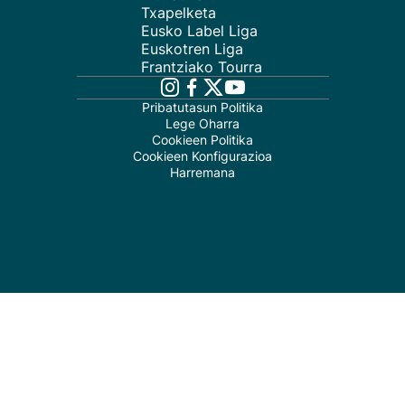
Txapelketa
Eusko Label Liga
Euskotren Liga
Frantziako Tourra
Pribatutasun Politika
Lege Oharra
Cookieen Politika
Cookieen Konfigurazioa
Harremana