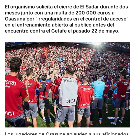
El organismo solicita el cierre de El Sadar durante dos
Herri-kirolak
meses junto con una multa de 200 000 euros a
Osasuna por "irregularidades en el control de acceso"
en el entrenamiento abierto al público antes del
Balonmano
encuentro contra el Getafe el pasado 22 de mayo.
Kirolak 360
Atletismo
Carreras de montaña
Más deportes
"Helmuga"
Los jugadores de Osasuna aplauden a sus aficionados