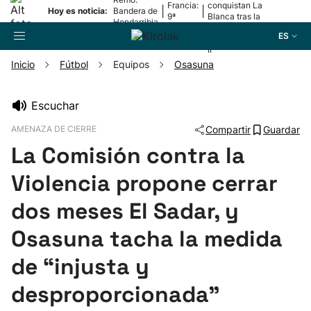
Francia:
conquistan La
|
|
Hoy es noticia:
Bandera de
9ª
Blanca tras la
Hondarribia
etapa
lesión de
ES
Mariezkurrena
II
Inicio
Fútbol
Equipos
Osasuna
Buscador
Escuchar
AMENAZA DE CIERRE
Compartir
Guardar
Fútbol
La Comisión contra la
Pelota
Violencia propone cerrar
dos meses El Sadar, y
Remo
Osasuna tacha la medida
Baloncesto
de “injusta y
desproporcionada”
Ciclismo