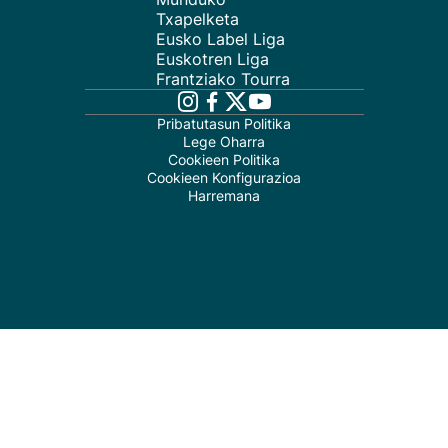
Txapelketa
Eusko Label Liga
Euskotren Liga
Frantziako Tourra
Pribatutasun Politika
Lege Oharra
Cookieen Politika
Cookieen Konfigurazioa
Harremana