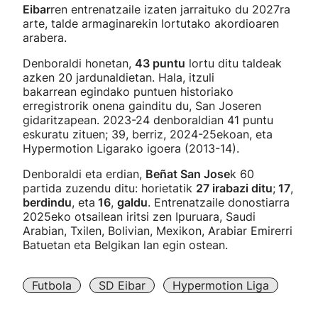
Eibar
ren entrenatzaile izaten jarraituko du 2027ra
arte, talde armaginarekin lortutako akordioaren
arabera.
Denboraldi honetan,
43 puntu
lortu ditu taldeak
azken 20 jardunaldietan. Hala, itzuli
bakarrean egindako puntuen historiako
erregistrorik onena gainditu du, San Joseren
gidaritzapean. 2023-24 denboraldian 41 puntu
eskuratu zituen; 39, berriz, 2024-25ekoan, eta
Hypermotion Ligarako igoera (2013-14).
Denboraldi eta erdian,
Beñat San Jose
k 60
partida zuzendu ditu: horietatik
27 irabazi ditu
;
17
,
berdindu
, eta
16
,
galdu
. Entrenatzaile donostiarra
2025eko otsailean iritsi zen Ipuruara, Saudi
Arabian, Txilen, Bolivian, Mexikon, Arabiar Emirerri
Batuetan eta Belgikan lan egin ostean.
Futbola
SD Eibar
Hypermotion Liga