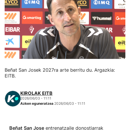
Herri-kirolak
Eskubaloia
Kirolak 360
Atletismoa
Beñat San Josek 2027ra arte berritu du. Argazkia:
Mendi-lasterketak
EITB.
Kirol gehiago
KIROLAK EITB
2026/06/03 - 11:11
"Helmuga"
Azken eguneratzea
2026/06/03 - 11:11
Beñat
San Jose
entrenatzaile donostiarrak