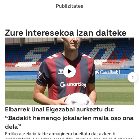
Publizitatea
Zure interesekoa izan daiteke
Eibarrek Unai Elgezabal aurkeztu du:
“Badakit hemengo jokalarien maila oso ona
dela”
Erdiko atzelaria talde armaginera bueltatu da; azken bi