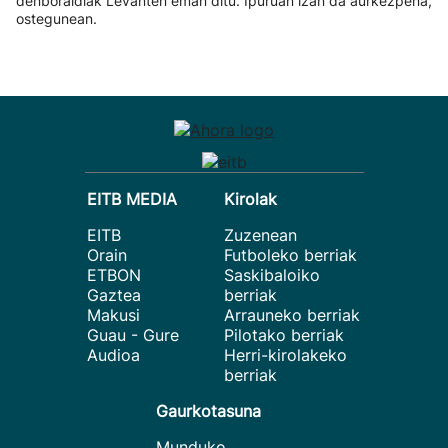
denboraldiak Levanten eman ditu. Ipuruan izan da aurkezpena,
ostegunean.
EITB MEDIA
Kirolak
EITB
Zuzenean
Orain
Futboleko berriak
ETBON
Saskibaloiko
Gaztea
berriak
Makusi
Arrauneko berriak
Guau - Gure
Pilotako berriak
Audioa
Herri-kirolakeko
berriak
Gaurkotasuna
Munduko