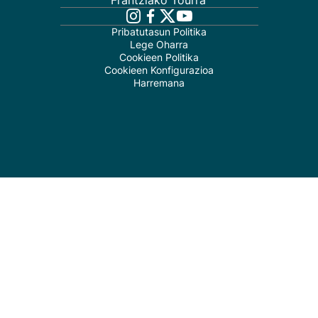
Frantziako Tourra
Pribatutasun Politika
Lege Oharra
Cookieen Politika
Cookieen Konfigurazioa
Harremana