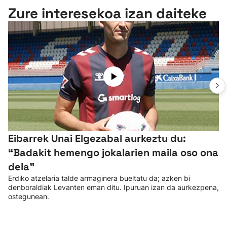
Zure interesekoa izan daiteke
Eibarrek Unai Elgezabal aurkeztu du:
“Badakit hemengo jokalarien maila oso ona
dela”
Erdiko atzelaria talde armaginera bueltatu da; azken bi
denboraldiak Levanten eman ditu. Ipuruan izan da aurkezpena,
ostegunean.