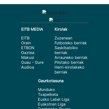
EITB MEDIA
Kirolak
EITB
Zuzenean
Orain
Futboleko berriak
ETBON
Saskibaloiko
Gaztea
berriak
Makusi
Arrauneko berriak
Guau - Gure
Pilotako berriak
Audioa
Herri-kirolakeko
berriak
Gaurkotasuna
Munduko
Txapelketa
Eusko Label Liga
Euskotren Liga