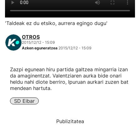
Herri-kirolak
'Taldeak ez du etsiko, aurrera egingo dugu'
Eskubaloia
OTROS
2015/12/12 - 15:09
Kirolak 360
Azken eguneratzea
2015/12/12 - 15:09
Atletismoa
Zazpi egunean hiru partida galtzea mingarria izan
da amaginentzat. Valentziaren aurka bide onari
Mendi-lasterketak
heldu nahi diote berriro, Ipuruan aurkari zuzen bat
mendean hartuta.
Kirol gehiago
SD Eibar
"Helmuga"
Publizitatea