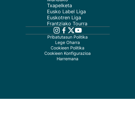
Txapelketa
Eusko Label Liga
Euskotren Liga
Frantziako Tourra
Pribatutasun Politika
Lege Oharra
Cookieen Politika
Cookieen Konfigurazioa
Harremana