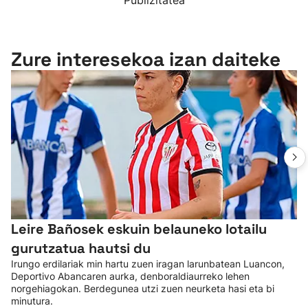
Publizitatea
Zure interesekoa izan daiteke
Leire Bañosek eskuin belauneko lotailu
gurutzatua hautsi du
Irungo erdilariak min hartu zuen iragan larunbatean Luancon,
Deportivo Abancaren aurka, denboraldiaurreko lehen
norgehiagokan. Berdegunea utzi zuen neurketa hasi eta bi
minutura.