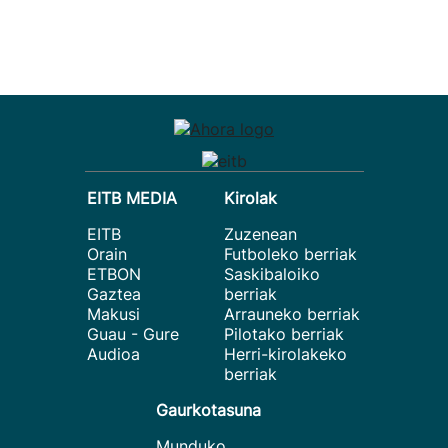
EITB MEDIA
Kirolak
EITB
Zuzenean
Orain
Futboleko berriak
ETBON
Saskibaloiko
Gaztea
berriak
Makusi
Arrauneko berriak
Guau - Gure
Pilotako berriak
Audioa
Herri-kirolakeko
berriak
Gaurkotasuna
Munduko