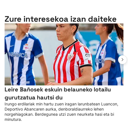
Zure interesekoa izan daiteke
Leire Bañosek eskuin belauneko lotailu
gurutzatua hautsi du
Irungo erdilariak min hartu zuen iragan larunbatean Luancon,
Deportivo Abancaren aurka, denboraldiaurreko lehen
norgehiagokan. Berdegunea utzi zuen neurketa hasi eta bi
minutura.