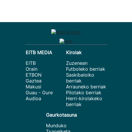
EITB MEDIA
Kirolak
EITB
Zuzenean
Orain
Futboleko berriak
ETBON
Saskibaloiko
Gaztea
berriak
Makusi
Arrauneko berriak
Guau - Gure
Pilotako berriak
Audioa
Herri-kirolakeko
berriak
Gaurkotasuna
Munduko
Txapelketa