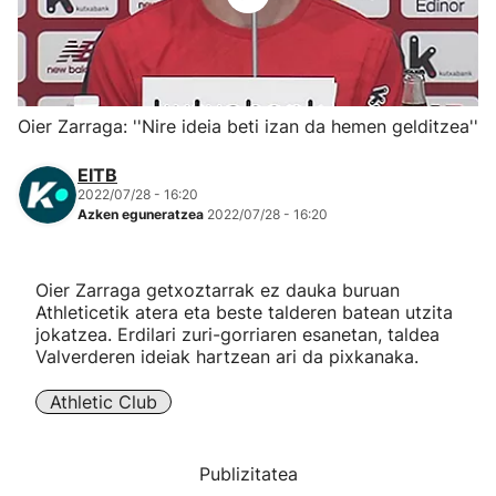
Herri-kirolak
Eskubaloia
Oier Zarraga: ''Nire ideia beti izan da hemen gelditzea''
Kirolak 360
EITB
2022/07/28 - 16:20
Azken eguneratzea
2022/07/28 - 16:20
Atletismoa
Mendi-lasterketak
Oier Zarraga getxoztarrak ez dauka buruan
Athleticetik atera eta beste talderen batean utzita
jokatzea. Erdilari zuri-gorriaren esanetan, taldea
Kirol gehiago
Valverderen ideiak hartzean ari da pixkanaka.
"Helmuga"
Athletic Club
Publizitatea