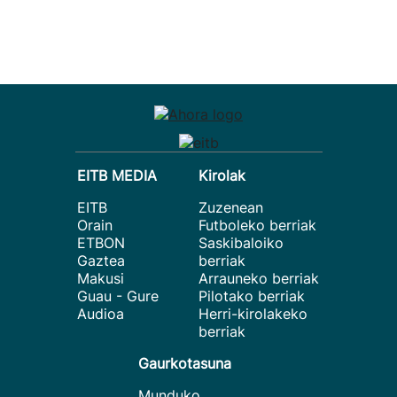
EITB MEDIA
Kirolak
EITB
Zuzenean
Orain
Futboleko berriak
ETBON
Saskibaloiko
Gaztea
berriak
Makusi
Arrauneko berriak
Guau - Gure
Pilotako berriak
Audioa
Herri-kirolakeko
berriak
Gaurkotasuna
Munduko