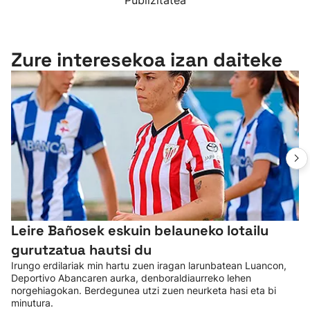
Publizitatea
Zure interesekoa izan daiteke
Leire Bañosek eskuin belauneko lotailu
gurutzatua hautsi du
Irungo erdilariak min hartu zuen iragan larunbatean Luancon,
Deportivo Abancaren aurka, denboraldiaurreko lehen
norgehiagokan. Berdegunea utzi zuen neurketa hasi eta bi
minutura.