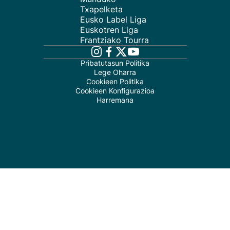
Txapelketa
Eusko Label Liga
Euskotren Liga
Frantziako Tourra
Pribatutasun Politika
Lege Oharra
Cookieen Politika
Cookieen Konfigurazioa
Harremana