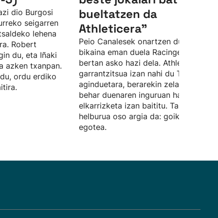
bueltatzen da
azi dio Burgosi
urreko seigarren
Athleticera”
tsaldeko lehena
Peio Canalesek onartzen du urte
ira. Robert
bikaina eman duela Racingen utzita, e
in du, eta Iñaki
bertan asko hazi dela. Athleticen
na azken txanpan.
garrantzitsua izan nahi du Terzicen
du, ordu erdiko
aginduetara, berarekin zelaian egin
tira.
behar duenaren inguruan hainbat
elkarrizketa izan baititu. Taldearen
helburua oso argia da: goiko postuet
egotea.