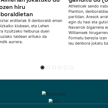
ozen hiru
Athleticek sendo irab
Plantion, denboraldia
boraldietan
partidan. Aresok arra
iztar erdilariak 9 denboraldi eman
egin du hasi eta gutx
Bizkaiko klubean, eta Lehen
Navarrok bigarrena eg
ra itzultzeko helburua duen
Williamsek hirugarre
uziako taldean arituko da
Formatu berezia izan 
dik aurrera.
lau denbora jokatu bai