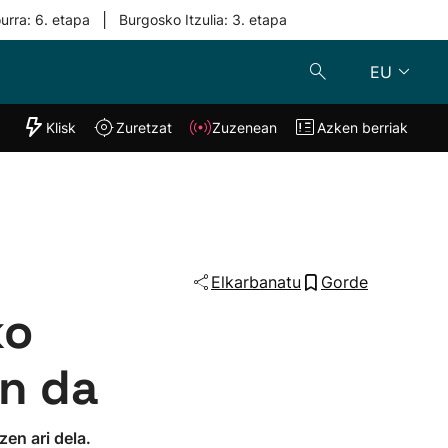
|
urra: 6. etapa
Burgosko Itzulia: 3. etapa
EU
"Helmuga"
Klisk
Zuretzat
Zuzenean
Azken berriak
Klisk
Zuzenean
o
Zuretzat
Azken berria
Elkarbanatu
Gorde
ko
n da
en ari dela.