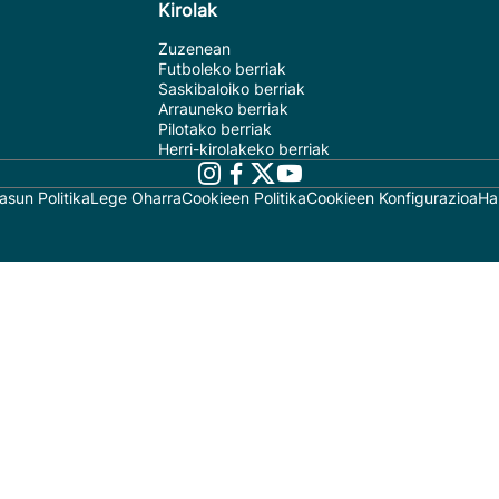
Kirolak
Zuzenean
Futboleko berriak
Saskibaloiko berriak
Arrauneko berriak
Pilotako berriak
Herri-kirolakeko berriak
asun Politika
Lege Oharra
Cookieen Politika
Cookieen Konfigurazioa
Ha