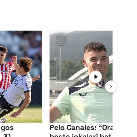
rgos
Peio Canales: “Orain
-3)
beste jokalari bat