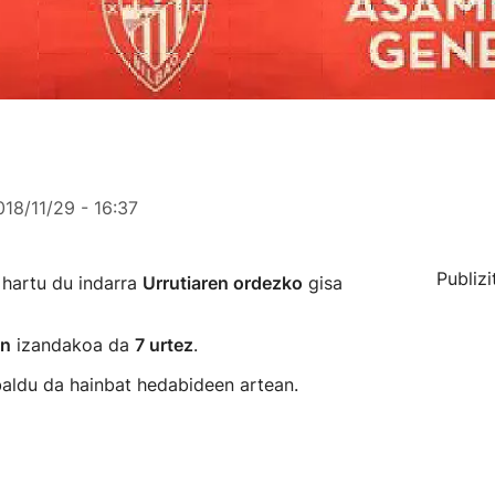
018/11/29 - 16:37
Publizi
 hartu du indarra
Urrutiaren ordezko
gisa
in
izandakoa da
7 urtez
.
baldu da hainbat hedabideen artean.