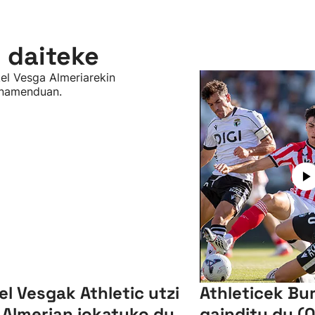
n daiteke
el Vesgak Athletic utzi
Athleticek Bu
 Almerian jokatuko du
gainditu du (0