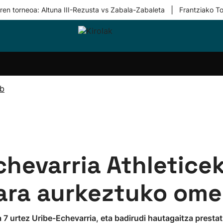
|
ren torneoa: Altuna III-Rezusta vs Zabala-Zabaleta
Frantziako To
i-
Eskubaloia
Kirolak
Atletismoa
Mendi-
Kirol
lak
360
lasterketak
gehiag
Taldeak
olaritza
Lehiaketak
Zuzenean
ub
i-
Kirol-
tzea
bideoak
l Herri
tira
chevarria Athletice
ra aurkeztuko ome
7 urtez Uribe-Echevarria, eta badirudi hautagaitza prestatz