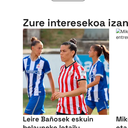
Zure interesekoa iza
Leire Bañosek eskuin
Mik
belauneko lotailu
eta