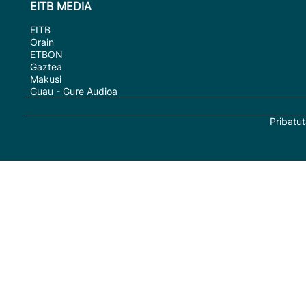
EITB MEDIA
EITB
Orain
ETBON
Gaztea
Makusi
Guau - Gure Audioa
Pribatut