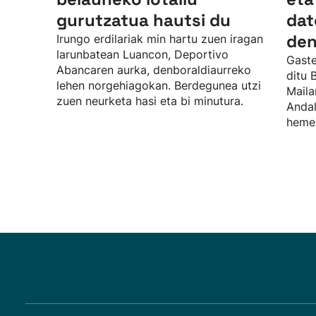
gurutzatua hautsi du
dat
den
Irungo erdilariak min hartu zuen iragan
larunbatean Luancon, Deportivo
Gaste
Abancaren aurka, denboraldiaurreko
ditu 
lehen norgehiagokan. Berdegunea utzi
Maila
zuen neurketa hasi eta bi minutura.
Andal
hemen