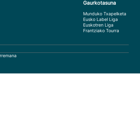
Gaurkotasuna
Munduko Txapelketa
Eusko Label Liga
Euskotren Liga
Frantziako Tourra
rremana