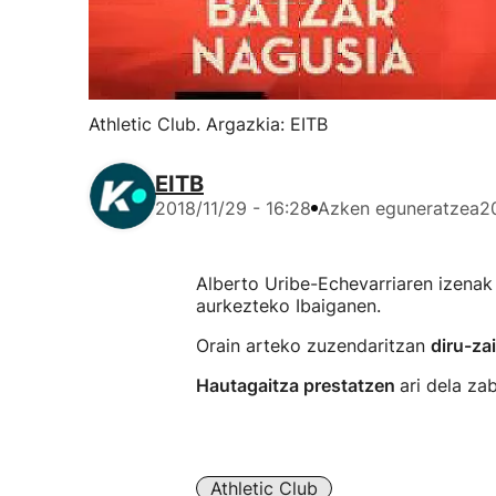
Athletic Club. Argazkia: EITB
EITB
2018/11/29 - 16:28
Azken eguneratzea
2
Alberto Uribe-Echevarriaren izenak
aurkezteko Ibaiganen.
Orain arteko zuzendaritzan
diru-za
Hautagaitza prestatzen
ari dela za
Athletic Club