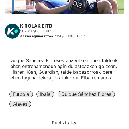
Herri-kirolak
Eskubaloia
KIROLAK EITB
2026/07/08 - 18:17
Azken eguneratzea
2026/07/08 - 18:17
Kirolak 360
Atletismoa
Quique Sanchez Floresek zuzentzen duen taldeak
lehen entrenamendua egin du asteazken goizean.
Hilaren 18an, Guardian, talde babazorroak bere
Mendi-lasterketak
lehen lagunartekoa jokatuko du, Eibarren aurka.
Kirol gehiago
Futbola
Ibaia
Quique Sánchez Flores
"Helmuga"
Alaves
Publizitatea