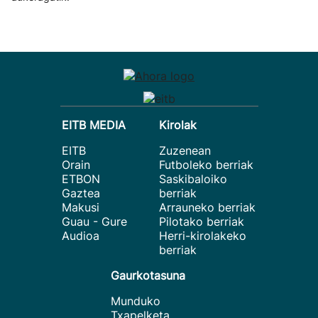
EITB MEDIA
Kirolak
EITB
Zuzenean
Orain
Futboleko berriak
ETBON
Saskibaloiko
Gaztea
berriak
Makusi
Arrauneko berriak
Guau - Gure
Pilotako berriak
Audioa
Herri-kirolakeko
berriak
Gaurkotasuna
Munduko
Txapelketa