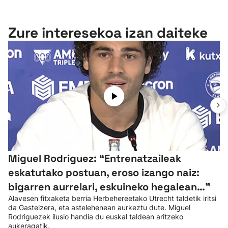
Zure interesekoa izan daiteke
Miguel Rodriguez: “Entrenatzaileak
eskatutako postuan, eroso izango naiz:
bigarren aurrelari, eskuineko hegalean…”
Alavesen fitxaketa berria Herbehereetako Utrecht taldetik iritsi
da Gasteizera, eta astelehenean aurkeztu dute. Miguel
Rodriguezek ilusio handia du euskal taldean aritzeko
aukeragatik.