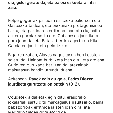
dio, geldi geratu da, eta baloia eskuetara iritsi
zaio
.
Kolpe gogorrak partidan sartzeko balio izan dio
Gasteizko taldeari, eta pixkanaka protagonismoa
hartu, eta partidaren erritmoa markatu du, baita
aukera garbiak sortu ere. Cabanesen jaurtiketa
gora joan da, eta Batalla berriro agertu da Kike
Garciaren jaurtiketa gelditzeko.
Bigarren zatian, Alaves nagusitasun horri eusten
saiatu da. Hainbat hurbilketa izan ditu, eta argiena
Guridiren burukada bat izan da, atezainak
maisutasun handiz urrundu duena.
Azkenean,
Rayok egin du gola, Pedro Diazen
jaurtiketa gurutzatu on batekin (0-2)
.
Coudetek aldaketak egin ditu, erasorako
jokalariak sartu ditu markagailua iraultzeko, baina
babazorroak erritmoa jaisten joan dira, eta
Madrilgo taldea gora etorri da.