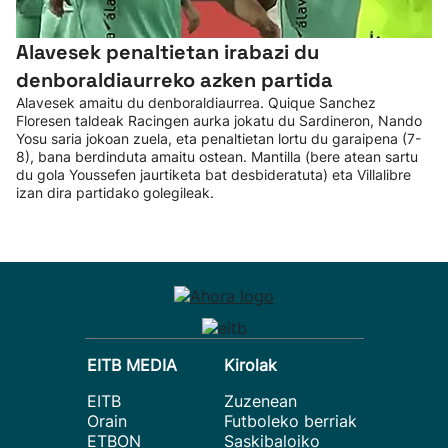
Alavesek penaltietan irabazi du
denboraldiaurreko azken partida
Alavesek amaitu du denboraldiaurrea. Quique Sanchez
Floresen taldeak Racingen aurka jokatu du Sardineron, Nando
Yosu saria jokoan zuela, eta penaltietan lortu du garaipena (7-
8), bana berdinduta amaitu ostean. Mantilla (bere atean sartu
du gola Youssefen jaurtiketa bat desbideratuta) eta Villalibre
izan dira partidako golegileak.
EITB MEDIA
Kirolak
EITB
Zuzenean
Orain
Futboleko berriak
ETBON
Saskibaloiko