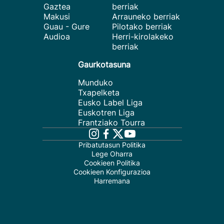
Gaztea
berriak
Makusi
Arrauneko berriak
Guau - Gure
Pilotako berriak
Audioa
Herri-kirolakeko
berriak
Gaurkotasuna
Munduko
Txapelketa
Eusko Label Liga
Euskotren Liga
Frantziako Tourra
Pribatutasun Politika
Lege Oharra
Cookieen Politika
Cookieen Konfigurazioa
Harremana