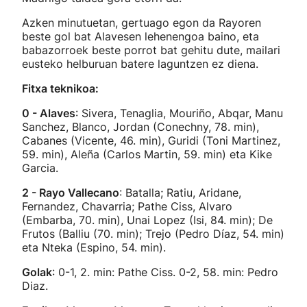
Azken minutuetan, gertuago egon da Rayoren
beste gol bat Alavesen lehenengoa baino, eta
babazorroek beste porrot bat gehitu dute, mailari
eusteko helburuan batere laguntzen ez diena.
Fitxa teknikoa:
0 - Alaves
: Sivera, Tenaglia, Mouriño, Abqar, Manu
Sanchez, Blanco, Jordan (Conechny, 78. min),
Cabanes (Vicente, 46. min), Guridi (Toni Martinez,
59. min), Aleña (Carlos Martin, 59. min) eta Kike
Garcia.
2 - Rayo Vallecano
: Batalla; Ratiu, Aridane,
Fernandez, Chavarria; Pathe Ciss, Alvaro
(Embarba, 70. min), Unai Lopez (Isi, 84. min); De
Frutos (Balliu (70. min); Trejo (Pedro Díaz, 54. min)
eta Nteka (Espino, 54. min).
Golak
: 0-1, 2. min: Pathe Ciss. 0-2, 58. min: Pedro
Diaz.