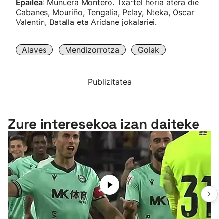
Epailea
: Munuera Montero. Txartel horia atera die
Cabanes, Mouriño, Tengalia, Pelay, Nteka, Oscar
Valentin, Batalla eta Aridane jokalariei.
Alaves
Mendizorrotza
Golak
Publizitatea
Zure interesekoa izan daiteke