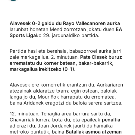
Alavesek 0-2 galdu du Rayo Vallecanoren aurka
larunbat honetan Mendizorrotzan jokatu duen
EA
Sports Liga
ko 29. jardunaldiko partida.
Partida hasi eta berehala, babazorroei aurka jarri
zaie markagailua. 2. minutuan,
Pate Cissek buruz
errematatu du korner batean, bakar-bakarrik,
markagailua irekitzeko (0-1)
.
Alavesek ere kornerretik erantzun du. Aurkariaren
atezainak aldaratze txarra egin ostean, baloiak
langa jo du, Mouriñok harrapatu du errematea,
baina Aridanek eragotzi du baloia sarera sartzea.
12. minutuan, Tenaglia area barrura sartu da,
Chavarriak lurrera bota du, eta epaileak
penaltia
adierazi du. Joan Jordanek jaurti du hamaika
metroko puntutik, baina
Batallak asmoa atzeman